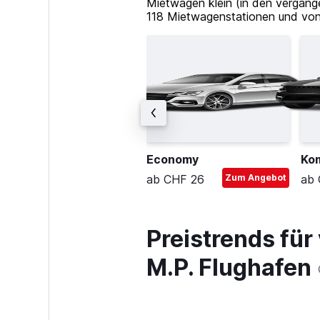
Mietwagen klein (in den vergang
118 Mietwagenstationen und von
ompakt-Kombi
Economy
Ko
b CHF 70
Zum Angebot
ab CHF 26
Zum Angebot
ab 
Preistrends fü
M.P. Flughafen