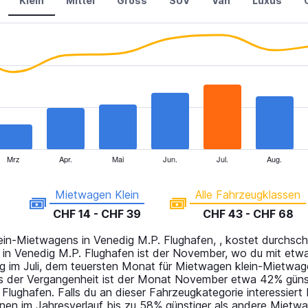
Klein
Mittel
Gross
SUV
Van
Luxus
Mrz
Apr.
Mai
Jun.
Jul.
Aug.
Mietwagen Klein
Alle Fahrzeugklassen
CHF 14 - CHF 39
CHF 43 - CHF 68
in-Mietwagens in Venedig M.P. Flughafen, , kostet durchsch
 in Venedig M.P. Flughafen ist der November, wo du mit etw
 im Juli, dem teuersten Monat für Mietwagen klein-Mietwag
s der Vergangenheit ist der Monat November etwa 42% güns
lughafen. Falls du an dieser Fahrzeugkategorie interessiert bi
n im Jahresverlauf bis zu 58% günstiger als andere Mietwa