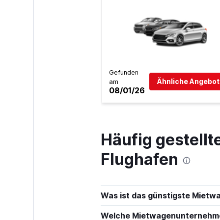
Rental Plus
2 Standorte
Gefunden
Ähnliche Angebot
am
08/01/26
ACTIVE RENT A
1 Standort
Häufig gestell
Flughafen
JoyRent
2 Standorte
Was ist das günstigste Mietw
Welche Mietwagenunternehmen