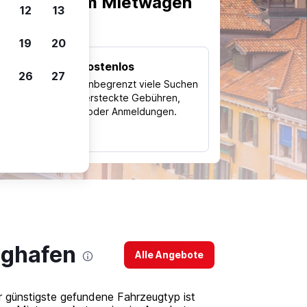
scheiden, um Mietwagen
12
13
19
20
Kostenlos
26
27
Trips
Nutze unbegrenzt viele Suchen
ohne versteckte Gebühren,
ch
Kosten oder Anmeldungen.
typ
ughafen
Alle Angebote
r günstigste gefundene Fahrzeugtyp ist