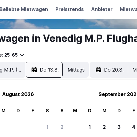
Beliebte Mietwagen
Preistrends
Anbieter
Mietw
wagen in Venedig M.P. Flugh
s:
25-65
Do 13.8.
Mittags
Do 20.8.
M
August 2026
September 202
M
D
F
S
S
M
D
M
D
F
1
2
1
2
3
4