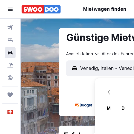
Mietwagen finden
Flüge
Günstige Miet
Hotels
Mietwagen
Anmietstation
Alter des Fahrer
Pauschalreisen
FERIEN
Explore
Trips
M
D
Deutsch