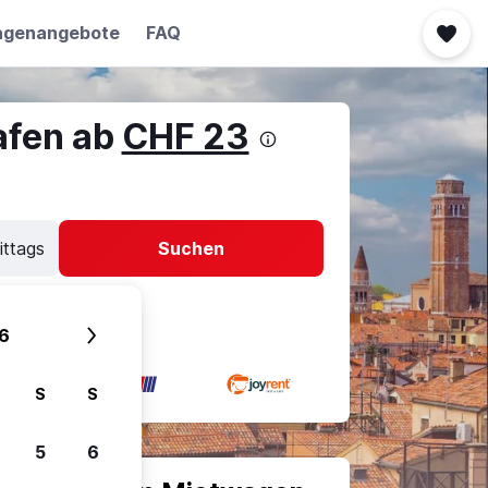
agenangebote
FAQ
afen ab
CHF 23
ittags
Suchen
6
S
S
5
6