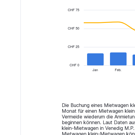
CHF 75
Combination
Chart
graphic.
chart
with
CHF 50
2
data
series.
CHF 25
The
chart
has
CHF 0
1
Jan
Feb.
End
of
X
interactive
axis
chart
displaying
categories.
Range:
14
Die Buchung eines Mietwagen kle
categories.
Monat für einen Mietwagen klein
The
Vermeide wiederum die Anmietung
chart
beginnen können. Laut Daten au
has
klein-Mietwagen in Venedig M.P. F
1
Mietwagen klein-Mietwagen könne