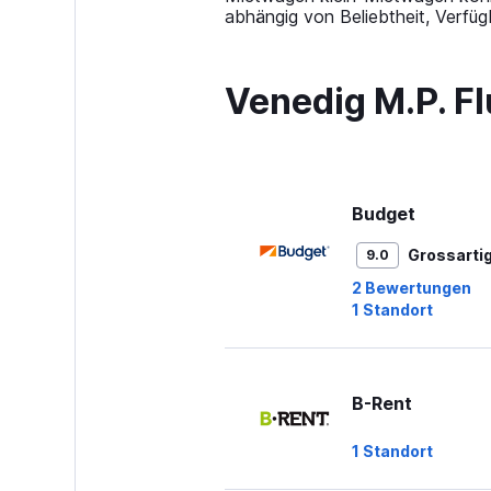
Y
abhängig von Beliebtheit, Verfüg
axis
displaying
values.
Venedig M.P. F
Range:
0
to
75.
Budget
Grossarti
9.0
2 Bewertungen
1 Standort
B-Rent
1 Standort