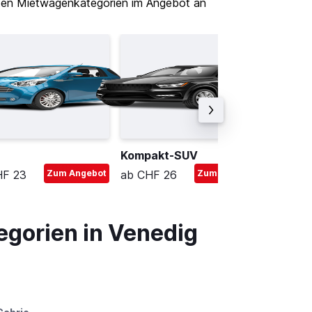
nten Mietwagenkategorien im Angebot an
Kompakt-SUV
Mittel
HF 23
Zum Angebot
ab CHF 26
Zum Angebot
ab CHF
egorien in Venedig