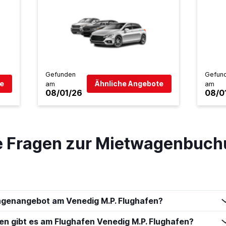
Preise prüfen
Gefunden
Gefun
e
Ähnliche Angebote
am
am
08/01/26
08/0
 CAR
Preise prüfen
te Fragen zur Mietwagenbuch
Preise prüfen
agenangebot am Venedig M.P. Flughafen?
 gibt es am Flughafen Venedig M.P. Flughafen?