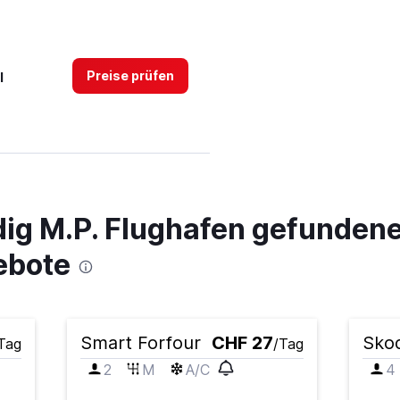
Preise prüfen
l
Preise prüfen
ig M.P. Flughafen gefunden
ebote
Smart Forfour
CHF 27
Skod
Tag
/Tag
Preise prüfen
2
M
A/C
4