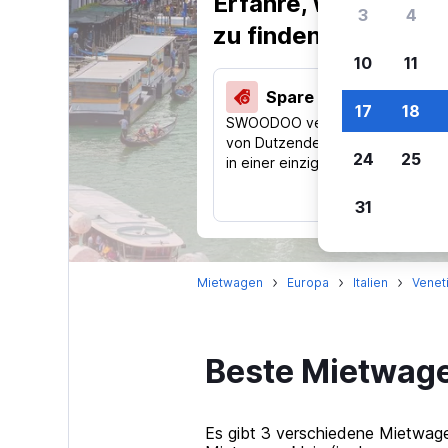
Erfahre, warum uns
3
4
zu finden.
10
11
Spare 44 % und mehr
17
18
SWOODOO vergleicht Preise
von Dutzenden Reise-Websites
24
25
in einer einzigen Suche.
31
Mietwagen
Europa
Italien
Venet
Beste Mietwage
Es gibt 3 verschiedene Mietwage