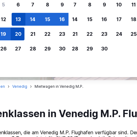
ere Reisenden sich für SWOODOO ent
5
6
7
8
9
7
8
9
10
11
12
13
14
15
16
14
15
16
17
18
Individuelle
Preisalarm
19
20
21
22
23
21
22
23
24
25
Anpassung von 
Lass dich benachrichtigen
,
Filtere deine
wenn Preise reduziert werden,
26
27
28
29
30
28
29
30
Mietwagenergebnisse na
um kein tolles Angebot zu
Anbieter, Preis, Fahrzeug
verpassen.
und mehr.
ien
Venedig
Mietwagen in Venedig M.P.
nklassen in Venedig M.P. Fl
nklassen, die am Venedig M.P. Flughafen verfügbar sind. De