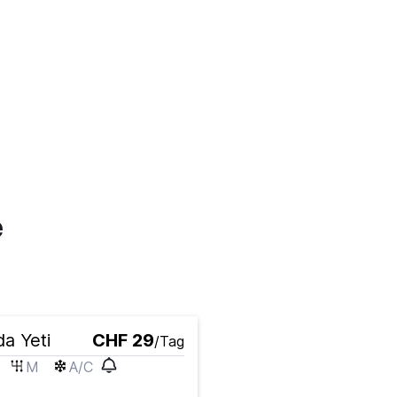
e
a Yeti
CHF 29
/Tag
M
A/C