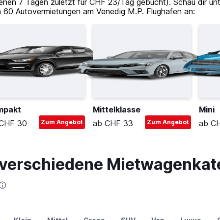
enen 7 Tagen zuletzt für CHF 23/Tag gebucht). Schau dir u
 60 Autovermietungen am Venedig M.P. Flughafen an:
mpakt
Mittelklasse
Mini
CHF 30
Zum Angebot
ab CHF 33
Zum Angebot
ab C
r verschiedene Mietwagenkat