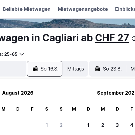
Beliebte Mietwagen
Mietwagenangebote
Einblick
wagen in Cagliari ab
CHF 27
s:
25-65
So 16.8.
Mittags
So 23.8.
M
August 2026
September 202
M
D
F
S
S
M
D
M
D
F
1
2
1
2
3
4