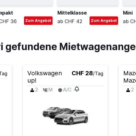
mpakt
Mittelklasse
Mini
CHF 36
Zum Angebot
ab CHF 42
Zum Angebot
ab C
ari gefundene Mietwagenang
Volkswagen
CHF 28
Maz
Tag
/Tag
up!
Maz
2
M
A/C
2