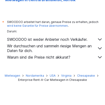
Mietwagen in Chelsea, Norfolk
Mietwagen in Chesterfield Heights, Norfolk
Mietwagen in Coleman Place / Sherwood Forest, Norfolk
SWOODOO arbeitet hart daran, genaue Preise zu erhalten, jedoch
*
wird keine Garantie für Preise übernommen
.
Mietwagen in Colonial Heights, Norfolk
Darum:
Mietwagen in Colonial Place, Norfolk
SWOODOO ist weder Anbieter noch Verkäufer.
Mietwagen in Coronado / Inglenook Park, Norfolk
Wir durchsuchen und sammeln riesige Mengen an
Mietwagen in Cottage Row Park, Norfolk
Daten für dich.
Mietwagen in Crown Point / River Oaks, Norfolk
Warum sind die Preise nicht akkurat?
Mietwagen in Downtown, Norfolk
Mietwagen in Elizabeth Part / Glenrock / Newtown South,
Norfolk
Mietwagen
Nordamerika
USA
Virginia
Chesapeake
Mietwagen in Fairmont Park, Norfolk
Enterprise Rent-A-Car Mietwagen in Chesapeake
Mietwagen in Fort Norfolk, Norfolk
Mietwagen in Foxhall, Norfolk
Mietwagen in Ghent, Norfolk
Mietwagen in Glengariff / Bromley, Norfolk