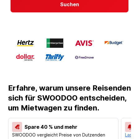
Suchen
Erfahre, warum unsere Reisenden
sich für SWOODOO entscheiden,
um Mietwagen zu finden.
Spare 40 % und mehr
SWOODOO vergleicht Preise von Dutzenden
Lass d