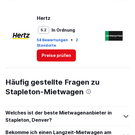
Hertz
En
In Ordnung
5.2
•
54 Bewertungen
2
14
Standorte
St
Preise prüfen
Häufig gestellte Fragen zu
Stapleton-Mietwagen
Welches ist der beste Mietwagenanbieter in
Stapleton, Denver?
Bekomme ich einen Langzeit-Mietwagen am