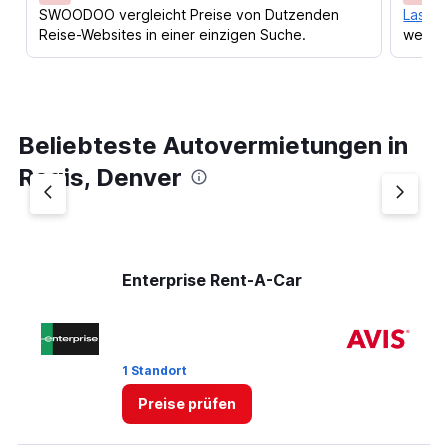
SWOODOO vergleicht Preise von Dutzenden
Lass d
Reise-Websites in einer einzigen Suche.
werden
Beliebteste Autovermietungen in
Regis, Denver
Enterprise Rent-A-Car
Av
6 
1 Standort
St
Preise prüfen