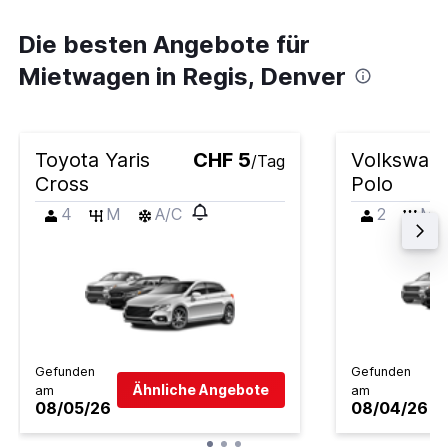
Die besten Angebote für
Mietwagen in Regis, Denver
Toyota Yaris
CHF 5
Volkswag
/Tag
Cross
Polo
4
M
A/C
2
M
Gefunden
Gefunden
Ähnliche Angebote
am
am
08/05/26
08/04/26