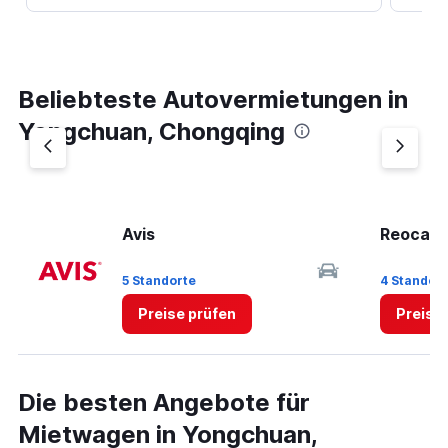
Beliebteste Autovermietungen in
Yongchuan, Chongqing
Avis
Reocar
5 Standorte
4 Standor
Preise prüfen
Preise
Die besten Angebote für
Mietwagen in Yongchuan,