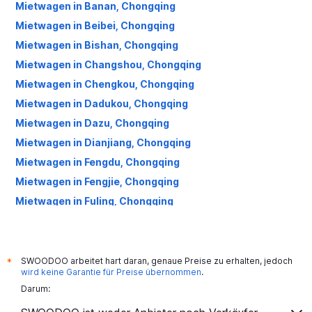
Mietwagen in Banan, Chongqing
Mietwagen in Beibei, Chongqing
Mietwagen in Bishan, Chongqing
Mietwagen in Changshou, Chongqing
Mietwagen in Chengkou, Chongqing
Mietwagen in Dadukou, Chongqing
Mietwagen in Dazu, Chongqing
Mietwagen in Dianjiang, Chongqing
Mietwagen in Fengdu, Chongqing
Mietwagen in Fengjie, Chongqing
Mietwagen in Fuling, Chongqing
Mietwagen in Hechuan, Chongqing
Mietwagen in Jiangbei, Chongqing
Mietwagen in Jiangjin, Chongqing
SWOODOO arbeitet hart daran, genaue Preise zu erhalten, jedoch
*
wird keine Garantie für Preise übernommen
.
Mietwagen in Jiulongpo, Chongqing
Darum:
Mietwagen in Kai, Chongqing