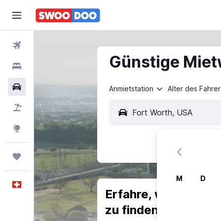
Flüge
Günstige Miet
Hotels
Mietwagen
Anmietstation
Alter des Fahrer
Pauschalreisen
FERIEN
Explore
Trips
M
D
Deutsch
Erfahre, warum uns
zu finden.