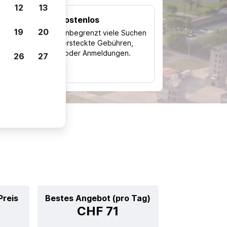
12
13
Kostenlos
Trips
19
20
Nutze unbegrenzt viele Suchen
ohne versteckte Gebühren,
ch
Kosten oder Anmeldungen.
26
27
typ
Preis
Bestes Angebot (pro Tag)
CHF 71