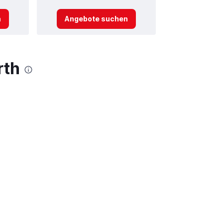
n
Angebote suchen
rth