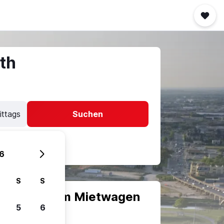
th
ittags
Suchen
6
S
S
scheiden, um Mietwagen
5
6