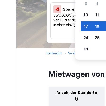
3
4
Spare 40 % und mehr
10
11
SWOODOO vergleicht Preise
von Dutzenden Reise-Websites
in einer einzigen Suche.
17
18
24
25
31
Mietwagen
Nordamerika
USA
T
Mietwagen von 
Anzahl der Standorte
6