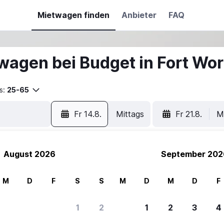
Mietwagen finden
Anbieter
FAQ
wagen bei Budget in Fort Wor
s:
25-65
Fr 14.8.
Mittags
Fr 21.8.
M
August 2026
September 202
M
D
F
S
S
M
D
M
D
F
ere Reisenden sich für SWOODOO ent
1
2
1
2
3
4