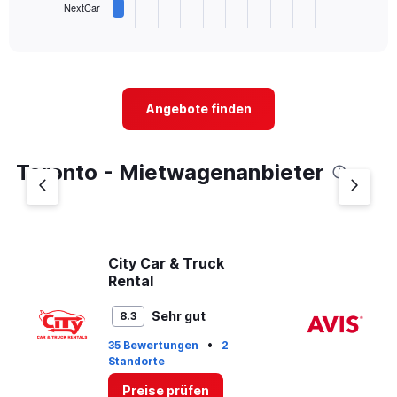
1
NextCar
X
End
of
axis
interactive
displaying
chart
categories.
Range:
4
Angebote finden
categories.
The
chart
Toronto - Mietwagenanbieter
has
1
Y
axis
displaying
values.
City Car & Truck
Av
Range:
Rental
0
to
Sehr gut
8.3
20.
•
35 Bewertungen
2
14
Standorte
St
Preise prüfen