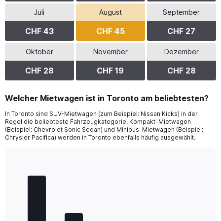
Juli
August
September
CHF 43
CHF 45
CHF 27
Oktober
November
Dezember
CHF 28
CHF 19
CHF 28
Welcher Mietwagen ist in Toronto am beliebtesten?
In Toronto sind SUV-Mietwagen (zum Beispiel: Nissan Kicks) in der
Regel die beliebteste Fahrzeugkategorie. Kompakt-Mietwagen
(Beispiel: Chevrolet Sonic Sedan) und Minibus-Mietwagen (Beispiel:
Chrysler Pacifica) werden in Toronto ebenfalls häufig ausgewählt.
Bar
Chart
graphic.
chart
with
5
bars.
The