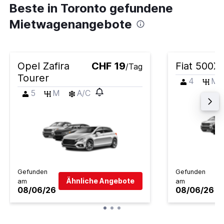
Beste in Toronto gefundene
Mietwagenangebote
Opel Zafira
CHF 19
Fiat 500X
/Tag
Tourer
4
M
5
M
A/C
Gefunden
Gefunden
Ähnliche Angebote
am
am
08/06/26
08/06/26