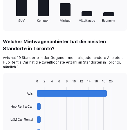
chart
has
1
SUV
Kompakt
Minibus
Mittelklasse
Economy
X
End
of
axis
interactive
displaying
chart
categories.
Welcher Mietwagenanbieter hat die meisten
Range:
Standorte in Toronto?
5
categories.
Avis hat 19 Standorte in der Gegend – mehr als jeder andere Anbieter.
The
Hub Rent a Car hat die zweithöchste Anzahl an Standorten in Toronto,
chart
nämlich 1.
has
1
0
2
4
6
8
10
12
14
16
18
20
Y
Bar
Chart
axis
graphic.
chart
displaying
Avis
with
values.
4
Range:
bars.
Hub Rent a Car
0
to
The
L&M Car Rental
60.
chart
has