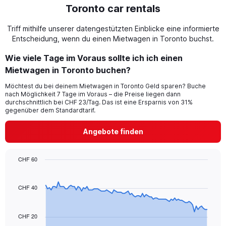
Toronto car rentals
Triff mithilfe unserer datengestützten Einblicke eine informierte
Entscheidung, wenn du einen Mietwagen in Toronto buchst.
Wie viele Tage im Voraus sollte ich ich einen
Mietwagen in Toronto buchen?
Möchtest du bei deinem Mietwagen in Toronto Geld sparen? Buche
nach Möglichkeit 7 Tage im Voraus – die Preise liegen dann
durchschnittlich bei CHF 23/Tag. Das ist eine Ersparnis von 31%
gegenüber dem Standardtarif.
Angebote finden
CHF 60
Chart
Chart
graphic.
with
91
CHF 40
data
points.
CHF 20
The