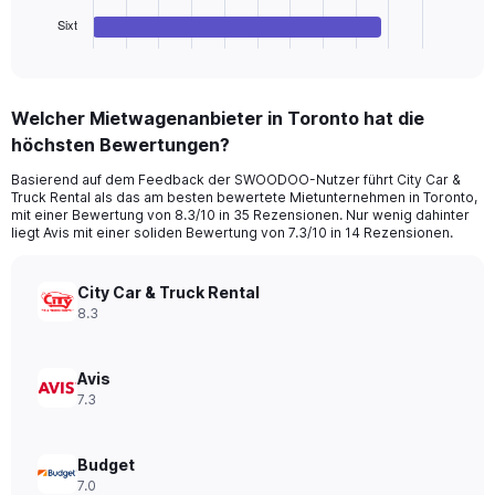
1
Sixt
X
End
of
axis
interactive
displaying
chart
categories.
Welcher Mietwagenanbieter in Toronto hat die
Range:
höchsten Bewertungen?
4
categories.
Basierend auf dem Feedback der SWOODOO-Nutzer führt City Car &
The
Truck Rental als das am besten bewertete Mietunternehmen in Toronto,
chart
mit einer Bewertung von 8.3/10 in 35 Rezensionen. Nur wenig dahinter
has
liegt Avis mit einer soliden Bewertung von 7.3/10 in 14 Rezensionen.
1
Y
axis
City Car & Truck Rental
displaying
8.3
values.
Range:
0
Avis
to
7.3
40.
Budget
7.0