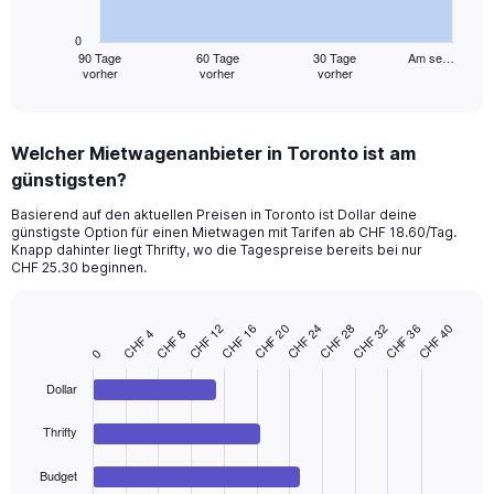
chart
has
0
1
90 Tage
60 Tage
30 Tage
Am se…
vorher
vorher
vorher
X
End
of
axis
interactive
displaying
chart
categories.
Welcher Mietwagenanbieter in Toronto ist am
Range:
günstigsten?
91
categories.
Basierend auf den aktuellen Preisen in Toronto ist Dollar deine
The
günstigste Option für einen Mietwagen mit Tarifen ab CHF 18.60/Tag.
chart
Knapp dahinter liegt Thrifty, wo die Tagespreise bereits bei nur
has
CHF 25.30 beginnen.
1
Y
axis
CHF 16
CHF 36
CHF 12
CHF 32
CHF 28
CHF 24
CHF 20
CHF 40
CHF 8
CHF 4
Bar
Chart
displaying
0
graphic.
chart
values.
with
Range:
Dollar
4
bars.
0
to
Thrifty
The
60.
chart
Budget
has