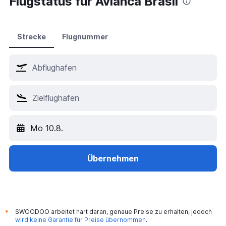
Flugstatus für Avianca Brasil
Hotels in Bangkok
Hotels in Dubai
Hotels in Istanbul
Strecke
Flugnummer
Hotels in Antalya
Hotels in Palma de Mallorca
Hotels in Zürich
Hotels in Hurghada
Hotels in München
Hotels in Mailand
Mo 10.8.
Hotels in London
Hotels in Berlin
Hotels in Las Vegas
Übernehmen
SWOODOO arbeitet hart daran, genaue Preise zu erhalten, jedoch
*
wird keine Garantie für Preise übernommen
.