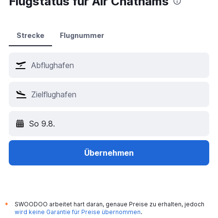
Flugstatus für Air Chathams
Hotels in Bangkok
Hotels in Dubai
Hotels in Istanbul
Strecke
Flugnummer
Hotels in Antalya
Hotels in Palma de Mallorca
Hotels in Zürich
Hotels in Hurghada
Hotels in München
Hotels in Las Vegas
So 9.8.
Hotels in Mailand
Hotels in London
Hotels in Berlin
Übernehmen
SWOODOO arbeitet hart daran, genaue Preise zu erhalten, jedoch
*
wird keine Garantie für Preise übernommen
.