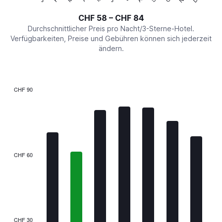
of
axis
interactive
CHF 58 – CHF 84
displaying
chart
values.
Durchschnittlicher Preis pro Nacht/3-Sterne-Hotel.
Range:
Verfügbarkeiten, Preise und Gebühren können sich jederzeit
0
ändern.
to
90.
CHF 90
Bar
Chart
graphic.
chart
with
7
bars.
The
CHF 60
chart
has
1
X
axis
displaying
categories.
CHF 30