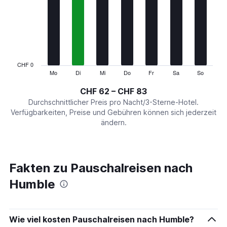
Range:
7
categories.
The
chart
has
1
CHF 0
Y
Mo
Di
Mi
Do
Fr
Sa
So
End
of
axis
interactive
CHF 62 – CHF 83
displaying
chart
values.
Durchschnittlicher Preis pro Nacht/3-Sterne-Hotel.
Range:
Verfügbarkeiten, Preise und Gebühren können sich jederzeit
0
ändern.
to
90.
Fakten zu Pauschalreisen nach
Humble
Wie viel kosten Pauschalreisen nach Humble?