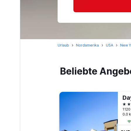
Urlaub
Nordamerika
USA
New Y
Beliebte Angeb
2 S
0.0 