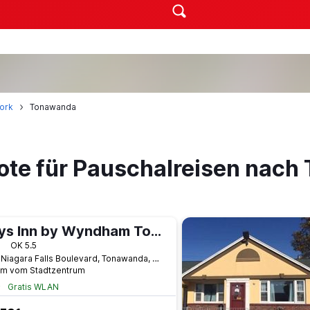
ork
Tonawanda
ote für Pauschalreisen nac
Days Inn by Wyndham Tonawanda/Buffalo
terne
OK 5.5
1120 Niagara Falls Boulevard, Tonawanda, NY, USA
km vom Stadtzentrum
Gratis WLAN