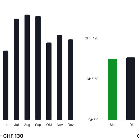
Bar
Chart
graphic.
chart
with
7
bars.
The
CHF 120
chart
has
1
X
axis
displaying
categories.
CHF 60
Range:
7
categories.
The
chart
has
1
CHF 0
Y
Jun
Jul
Aug
Sep
Okt
Nov
Dez
Mo
Di
End
of
axis
interactive
– CHF 130
displaying
chart