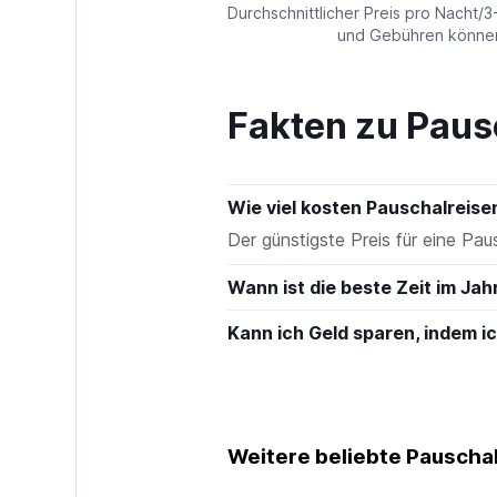
values.
Durchschnittlicher Preis pro Nacht/3
Range:
und Gebühren können 
0
to
150.
Fakten zu Paus
Wie viel kosten Pauschalreis
Der günstigste Preis für eine Pa
Wann ist die beste Zeit im Ja
Kann ich Geld sparen, indem 
Weitere beliebte Pauschal