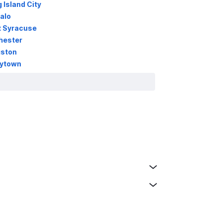
Island City
alo
t Syracuse
hester
gston
rytown