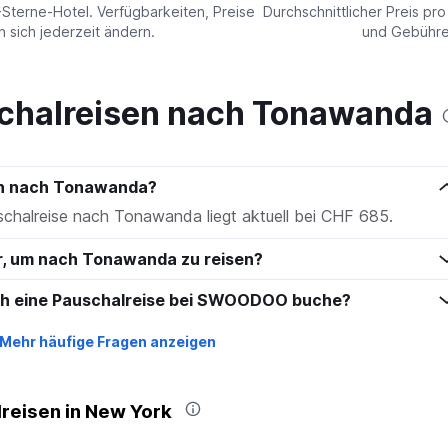
values.
-Sterne-Hotel. Verfügbarkeiten, Preise
Durchschnittlicher Preis pr
Range:
sich jederzeit ändern.
und Gebühren
0
to
180.
chalreisen nach Tonawanda
en nach Tonawanda?
uschalreise nach Tonawanda liegt aktuell bei CHF 685.
hr, um nach Tonawanda zu reisen?
ich eine Pauschalreise bei SWOODOO buche?
Mehr häufige Fragen anzeigen
reisen in New York