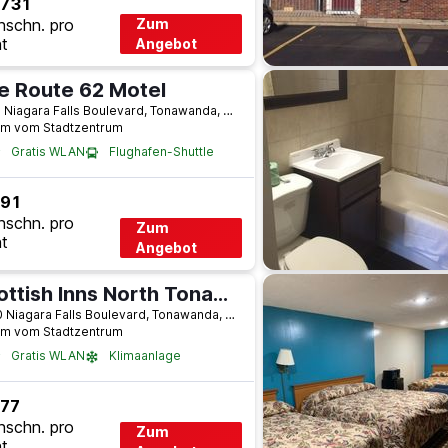
 731
hschn. pro
Zum
t
Angebot
e Route 62 Motel
1900 Niagara Falls Boulevard, Tonawanda, NY, USA
km vom Stadtzentrum
Gratis WLAN
Flughafen-Shuttle
 91
hschn. pro
Zum
t
Angebot
Scottish Inns North Tonawanda Niagara Falls Ny
3930 Niagara Falls Boulevard, Tonawanda, NY, USA
km vom Stadtzentrum
Gratis WLAN
Klimaanlage
 77
hschn. pro
Zum
t