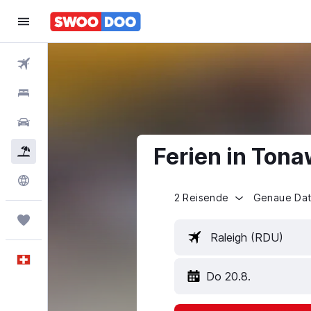
Flüge
Hotels
Mietwagen
Ferien in Ton
Pauschalreisen
FERIEN
Explore
2 Reisende
Genaue Da
Trips
Raleigh (RDU)
Deutsch
Do 20.8.