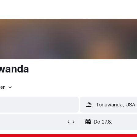
awanda
ten
Tonawanda, USA
Do 27.8.