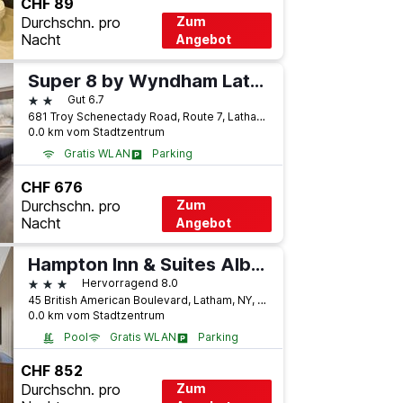
CHF 89
Durchschn. pro
Zum
Nacht
Angebot
Super 8 by Wyndham Latham/Albany Airport
2 Sterne
Gut 6.7
681 Troy Schenectady Road, Route 7, Latham, NY, USA
0.0 km vom Stadtzentrum
Gratis WLAN
Parking
CHF 676
Durchschn. pro
Zum
Nacht
Angebot
Hampton Inn & Suites Albany-Airport
3 Sterne
Hervorragend 8.0
45 British American Boulevard, Latham, NY, USA
0.0 km vom Stadtzentrum
Pool
Gratis WLAN
Parking
CHF 852
Durchschn. pro
Zum