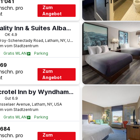
1’041
hschn. pro
Zum
t
Angebot
Quality Inn & Suites Albany Airport
terne
OK 4.9
611 Troy-Schenectady Road, Latham, NY, USA
km vom Stadtzentrum
Gratis WLAN
Parking
 69
hschn. pro
Zum
t
Angebot
Microtel Inn by Wyndham Albany Airport
terne
Gut 6.9
nsselaer Avenue, Latham, NY, USA
km vom Stadtzentrum
Gratis WLAN
Parking
 684
hschn. pro
Zum