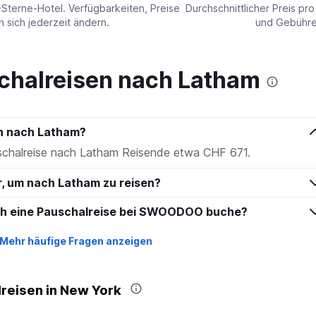
values.
-Sterne-Hotel. Verfügbarkeiten, Preise
Durchschnittlicher Preis pr
Range:
sich jederzeit ändern.
und Gebühren
0
to
180.
chalreisen nach Latham
en nach Latham?
uschalreise nach Latham Reisende etwa CHF 671.
hr, um nach Latham zu reisen?
ich eine Pauschalreise bei SWOODOO buche?
Mehr häufige Fragen anzeigen
reisen in New York