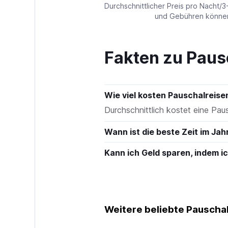
values.
Durchschnittlicher Preis pro Nacht/3
Range:
und Gebühren können 
0
to
180.
Fakten zu Paus
Wie viel kosten Pauschalreis
Durchschnittlich kostet eine Pa
Wann ist die beste Zeit im Ja
Kann ich Geld sparen, indem 
Weitere beliebte Pauschal