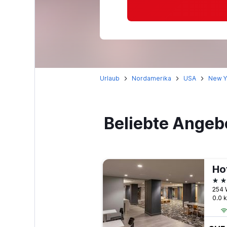
Urlaub
Nordamerika
USA
New Y
Beliebte Angeb
4 S
254 
0.0 