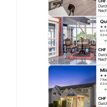
CHF 
Durc
Nach
2 S
0.0 
CHF
Durc
Nach
2 S
7 Re
0.0 
CHF
Durc