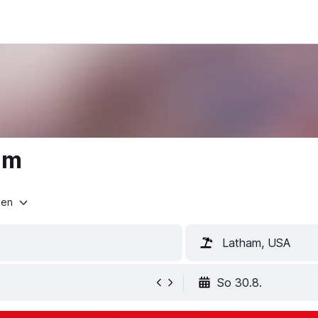
am
ten
Latham, USA
So 30.8.