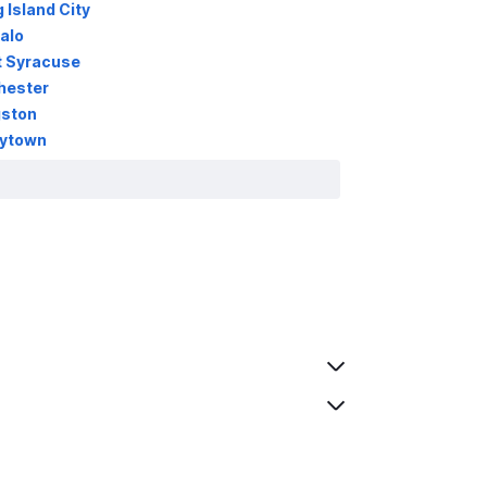
Island City
alo
t Syracuse
hester
gston
rytown