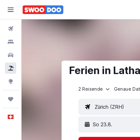
Flüge
Hotels
Mietwagen
Ferien in Lath
Pauschalreisen
FERIEN
Explore
2 Reisende
Genaue Da
Trips
Zürich (ZRH)
Deutsch
So 23.8.