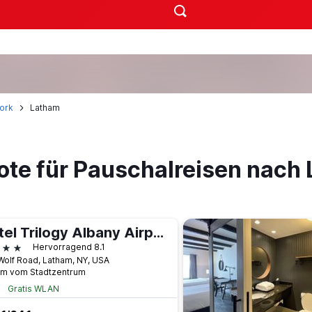
ork
Latham
ote für Pauschalreisen nach
Hotel Trilogy Albany Airport, Tapestry Collection by Hilton
terne
Hervorragend 8.1
Wolf Road, Latham, NY, USA
km vom Stadtzentrum
Gratis WLAN