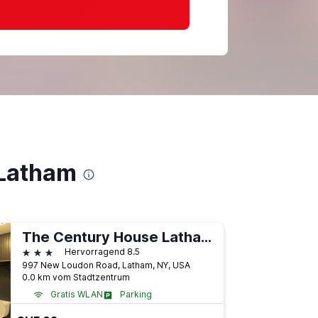
 Latham
The Century House Latham - North Albany, an Ascend Collection Hotel
3 Sterne
Hervorragend 8.5
997 New Loudon Road, Latham, NY, USA
0.0 km vom Stadtzentrum
Gratis WLAN
Parking