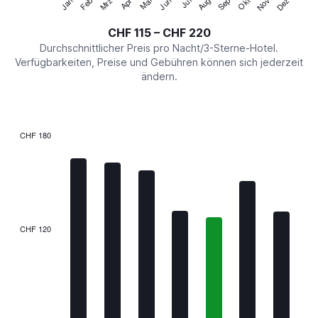
Jan
Feb
Mrz
Apr
Mai
Jun
Jul
Aug
Sep
Okt
Nov
Dez
Y
End
of
axis
interactive
CHF 115 – CHF 220
displaying
chart
values.
Durchschnittlicher Preis pro Nacht/3-Sterne-Hotel.
Range:
Verfügbarkeiten, Preise und Gebühren können sich jederzeit
0
ändern.
to
240.
CHF 180
Bar
Chart
graphic.
chart
with
7
bars.
The
CHF 120
chart
has
1
X
axis
displaying