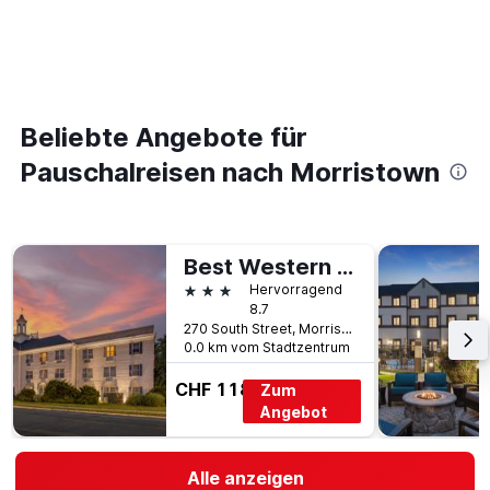
Beliebte Angebote für
Pauschalreisen nach Morristown
Best Western Plus Morristown Inn
3 Sterne
Hervorragend
8.7
270 South Street, Morristown, NJ, USA
0.0 km vom Stadtzentrum
CHF 118
Zum
Angebot
Alle anzeigen