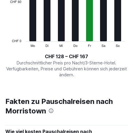
categories.
CHF 60
Range:
7
categories.
The
chart
has
1
CHF 0
Y
Mo
Di
Mi
Do
Fr
Sa
So
End
of
axis
interactive
CHF 128 – CHF 167
displaying
chart
values.
Durchschnittlicher Preis pro Nacht/3-Sterne-Hotel.
Range:
Verfügbarkeiten, Preise und Gebühren können sich jederzeit
0
ändern.
to
180.
Fakten zu Pauschalreisen nach
Morristown
Wie viel kosten Pauschalreisen nach