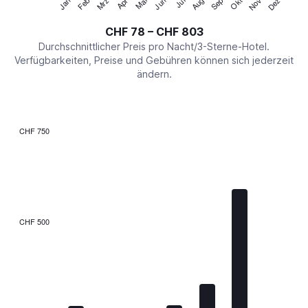
Jan
Feb
Mrz
Apr
Mai
Jun
Jul
Aug
Sep
Okt
Nov
Dez
Y
End
of
axis
interactive
CHF 78 – CHF 803
displaying
chart
values.
Durchschnittlicher Preis pro Nacht/3-Sterne-Hotel.
Range:
Verfügbarkeiten, Preise und Gebühren können sich jederzeit
0
ändern.
to
900.
CHF 750
Bar
Chart
graphic.
chart
with
7
bars.
The
CHF 500
chart
has
1
X
axis
displaying