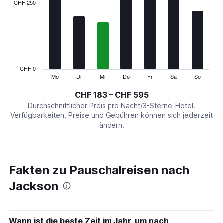
categories.
CHF 250
Range:
7
categories.
The
chart
has
1
CHF 0
Y
Mo
Di
Mi
Do
Fr
Sa
So
End
of
axis
interactive
CHF 183 – CHF 595
displaying
chart
values.
Durchschnittlicher Preis pro Nacht/3-Sterne-Hotel.
Range:
Verfügbarkeiten, Preise und Gebühren können sich jederzeit
0
ändern.
to
750.
Fakten zu Pauschalreisen nach
Jackson
Wann ist die beste Zeit im Jahr, um nach