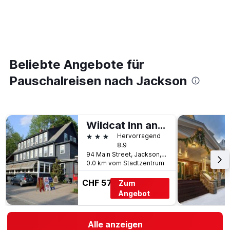
Beliebte Angebote für
Pauschalreisen nach Jackson
Wildcat Inn and Tavern
3 Sterne
Hervorragend
8.9
94 Main Street, Jackson, NH, USA
0.0 km vom Stadtzentrum
CHF 57
Zum
Angebot
Alle anzeigen