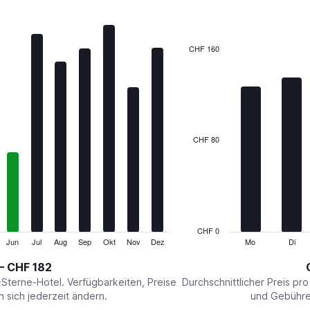
7
bars.
The
CHF 160
chart
has
1
X
axis
displaying
categories.
CHF 80
Range:
7
categories.
The
chart
has
1
CHF 0
Y
Jun
Jul
Aug
Sep
Okt
Nov
Dez
Mo
Di
End
of
axis
interactive
– CHF 182
displaying
chart
values.
-Sterne-Hotel. Verfügbarkeiten, Preise
Durchschnittlicher Preis pr
Range:
sich jederzeit ändern.
und Gebühren
0