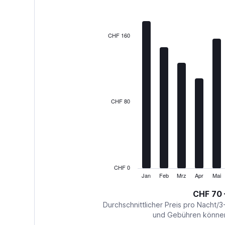
12
bars.
The
CHF 160
chart
has
1
X
axis
displaying
categories.
CHF 80
Range:
12
categories.
The
chart
has
1
CHF 0
Y
Jan
Feb
Mrz
Apr
Mai
End
of
axis
interactive
CHF 70 
displaying
chart
values.
Durchschnittlicher Preis pro Nacht/3
Range:
und Gebühren können 
0