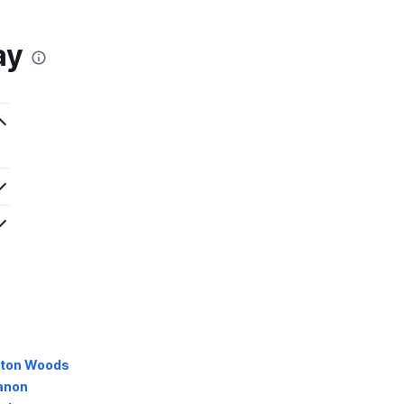
ay
tton Woods
anon