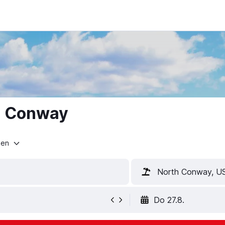
th Conway
ten
North Conway, U
Do 27.8.