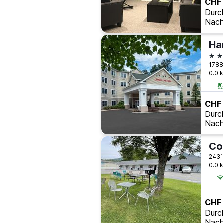
CHF
Durc
Nach
3 S
0.0 
CHF
Durc
Nach
Co
0.0 
CHF
Durc
Nach