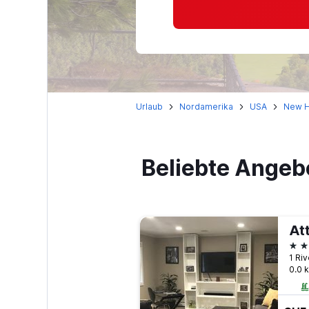
Urlaub
Nordamerika
USA
New H
Beliebte Angeb
At
3 S
1 Riv
0.0 