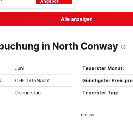
Angebot
Alle anzeigen
lbuchung in North Conway
Juni
Teuerster Monat:
:
CHF 146/Nacht
Günstigster Preis pro
Donnerstag
Teuerster Tag:
CHF 240
Bar
Chart
graphic.
chart
with