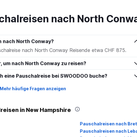
to
240.
chalreisen nach North Conw
en nach North Conway?
auschalreise nach North Conway Reisende etwa CHF 875.
hr, um nach North Conway zu reisen?
ich eine Pauschalreise bei SWOODOO buche?
Mehr häufige Fragen anzeigen
lreisen in New Hampshire
Pauschalreisen nach Bre
Pauschalreisen nach Leb