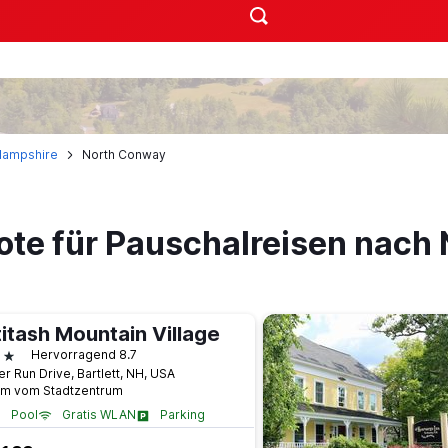
ampshire
North Conway
ote für Pauschalreisen nach
titash Mountain Village
terne
Hervorragend 8.7
er Run Drive, Bartlett, NH, USA
km vom Stadtzentrum
Pool
Gratis WLAN
Parking