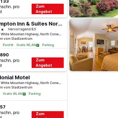
 133
hschn. pro
Zum
t
Angebot
Hampton Inn & Suites North Conway
terne
Hervorragend 8.5
1788 White Mountain Highway, North Conway, NH, USA
km vom Stadtzentrum
Pool
Gratis WLAN
Parking
 890
hschn. pro
Zum
t
Angebot
lonial Motel
2431 White Mountain Highway, North Conway, NH, USA
km vom Stadtzentrum
Gratis WLAN
Parking
 57
hschn. pro
Zum
t