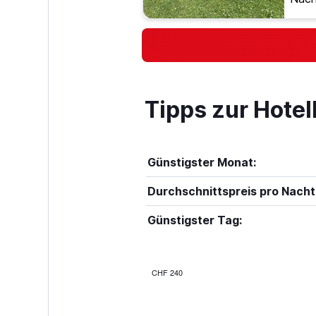
Tipps zur Hote
Günstigster Monat:
Durchschnittspreis pro Nacht
Günstigster Tag:
CHF 240
Bar
Chart
graphic.
chart
with