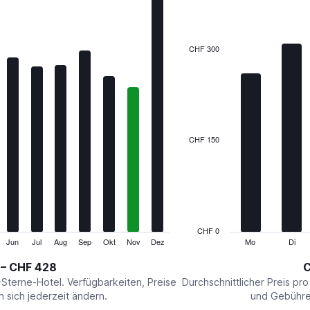
7
bars.
The
CHF 300
chart
has
1
X
axis
displaying
categories.
CHF 150
Range:
7
categories.
The
chart
has
1
CHF 0
Y
Jun
Jul
Aug
Sep
Okt
Nov
Dez
Mo
Di
End
of
axis
interactive
 – CHF 428
C
displaying
chart
values.
-Sterne-Hotel. Verfügbarkeiten, Preise
Durchschnittlicher Preis pr
Range:
sich jederzeit ändern.
und Gebühren
0