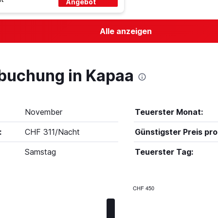
Angebot
Alle anzeigen
lbuchung in Kapaa
November
Teuerster Monat:
:
CHF 311/Nacht
Günstigster Preis pro
Samstag
Teuerster Tag:
CHF 450
Bar
Chart
graphic.
chart
with