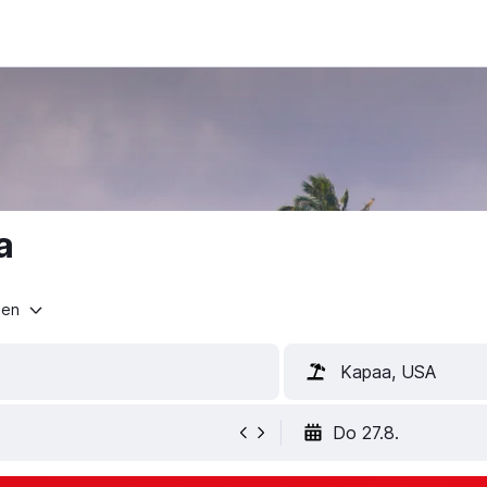
a
ten
Kapaa, USA
Do 27.8.