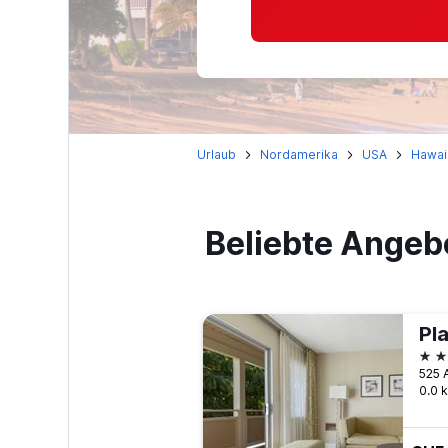
Urlaub
Nordamerika
USA
Hawai
Beliebte Angeb
Pla
3 S
525 A
0.0 