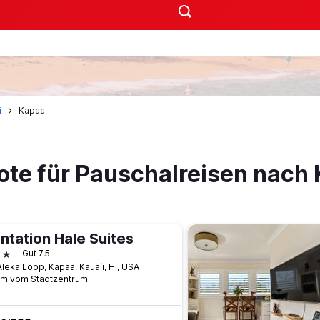
i
Kapaa
ote für Pauschalreisen nach
ntation Hale Suites
terne
Gut 7.5
leka Loop, Kapaa, Kauaʻi, HI, USA
km vom Stadtzentrum