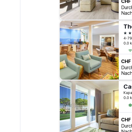
CHF 
Durc
Nach
3 S
4-79
0.0 
CHF
Durc
Nach
Cas
Kapaa
0.0 
CHF
Durc
Nach