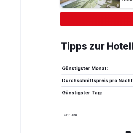
Tipps zur Hote
Günstigster Monat:
Durchschnittspreis pro Nacht
Günstigster Tag:
CHF 450
Bar
Chart
graphic.
chart
with