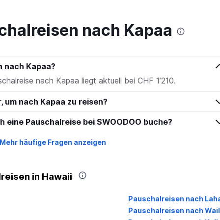
to
450.
chalreisen nach Kapaa
en nach Kapaa?
schalreise nach Kapaa liegt aktuell bei CHF 1’210.
r, um nach Kapaa zu reisen?
ich eine Pauschalreise bei SWOODOO buche?
Mehr häufige Fragen anzeigen
reisen in Hawaii
Pauschalreisen nach Lah
Pauschalreisen nach Wai