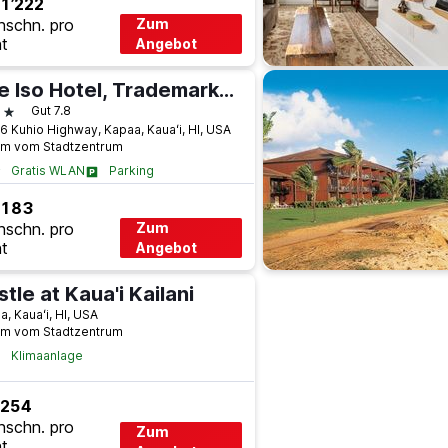
1’222
hschn. pro
Zum
t
Angebot
The Iso Hotel, Trademark Collection by Wyndham
terne
Gut 7.8
6 Kuhio Highway, Kapaa, Kauaʻi, HI, USA
km vom Stadtzentrum
Gratis WLAN
Parking
 183
hschn. pro
Zum
t
Angebot
tle at Kaua'i Kailani
, Kauaʻi, HI, USA
km vom Stadtzentrum
Klimaanlage
 254
hschn. pro
Zum
t