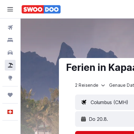
Flüge
Hotels
Mietwagen
Ferien in Kapa
Pauschalreisen
FERIEN
Explore
2 Reisende
Genaue Da
Trips
Columbus (CMH)
Deutsch
Do 20.8.