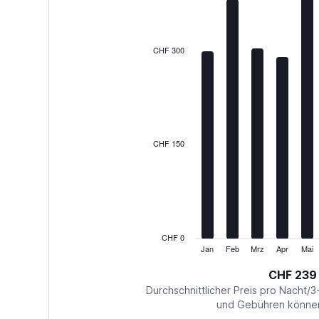
12
bars.
The
CHF 300
chart
has
1
X
axis
displaying
categories.
CHF 150
Range:
12
categories.
The
chart
has
1
CHF 0
Y
Jan
Feb
Mrz
Apr
Mai
End
of
axis
interactive
CHF 239
displaying
chart
values.
Durchschnittlicher Preis pro Nacht/3
Range:
und Gebühren können 
0