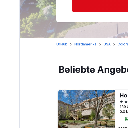
Urlaub
Nordamerika
USA
Color
Beliebte Angeb
3 S
139 
0.0 