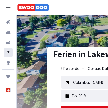
Flüge
Hotels
Mietwagen
Ferien in Lak
Pauschalreisen
FERIEN
Explore
2 Reisende
Genaue Da
Trips
Columbus (CMH)
Deutsch
Do 20.8.