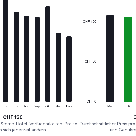
7
bars.
The
CHF 100
chart
has
1
X
axis
displaying
categories.
CHF 50
Range:
7
categories.
The
chart
has
1
CHF 0
Y
Jun
Jul
Aug
Sep
Okt
Nov
Dez
Mo
Di
End
of
axis
interactive
– CHF 136
C
displaying
chart
values.
-Sterne-Hotel. Verfügbarkeiten, Preise
Durchschnittlicher Preis pr
Range:
sich jederzeit ändern.
und Gebühren
0