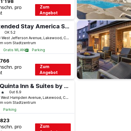
1’198
hschn. pro
Zum
t
Angebot
Extended Stay America Select Suites - Denver - Lakewood South
terne
OK 5.2
7393 West Jefferson Avenue, Lakewood, CO, USA
km vom Stadtzentrum
Gratis WLAN
Parking
 766
hschn. pro
Zum
t
Angebot
La Quinta Inn & Suites by Wyndham Denver Southwest Lakewood
terne
Gut 6.9
7190 West Hampden Avenue, Lakewood, CO, USA
km vom Stadtzentrum
Parking
 823
hschn. pro
Zum