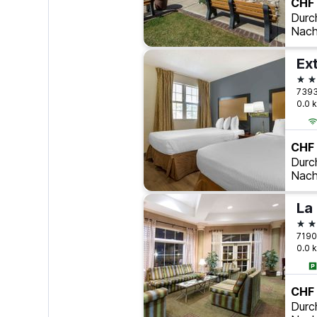
CHF 
Durc
Nach
2 S
0.0 
CHF
Durc
Nach
3 S
0.0 
CHF
Durc