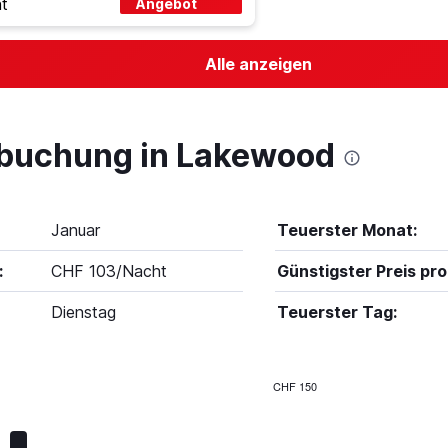
t
Angebot
Alle anzeigen
lbuchung in Lakewood
Januar
Teuerster Monat:
:
CHF 103/Nacht
Günstigster Preis pro
Dienstag
Teuerster Tag:
CHF 150
Bar
Chart
graphic.
chart
with