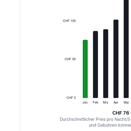
12
bars.
The
CHF 100
chart
has
1
X
axis
displaying
categories.
CHF 50
Range:
12
categories.
The
chart
has
1
CHF 0
Y
Jan
Feb
Mrz
Apr
Mai
End
of
axis
interactive
CHF 76 
displaying
chart
values.
Durchschnittlicher Preis pro Nacht/3
Range:
und Gebühren können 
0