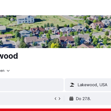
ewood
ten
Lakewood, USA
Do 27.8.