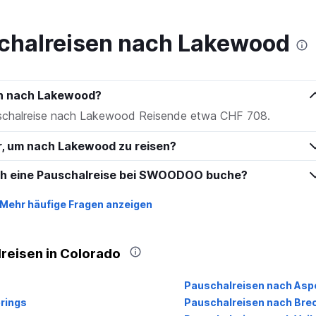
to
150.
chalreisen nach Lakewood
en nach Lakewood?
auschalreise nach Lakewood Reisende etwa CHF 708.
hr, um nach Lakewood zu reisen?
ich eine Pauschalreise bei SWOODOO buche?
Mehr häufige Fragen anzeigen
reisen in Colorado
Pauschalreisen nach Asp
rings
Pauschalreisen nach Bre