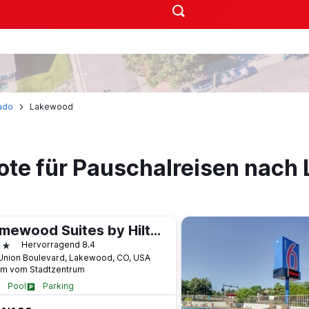
ado
Lakewood
ote für Pauschalreisen nach
Homewood Suites by Hilton Denver West-Lakewood
terne
Hervorragend 8.4
Union Boulevard, Lakewood, CO, USA
km vom Stadtzentrum
Pool
Parking