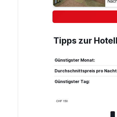
Nach
Tipps zur Hote
Günstigster Monat:
Durchschnittspreis pro Nacht
Günstigster Tag:
CHF 150
Bar
Chart
graphic.
chart
with