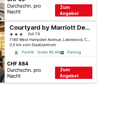
Durchschn. pro
Zum
Nacht
Angebot
Courtyard by Marriott Denver Southwest/Lakewood
3 Sterne
Gut 7.6
7180 West Hampden Avenue, Lakewood, CO, USA
0.0 km vom Stadtzentrum
Pool
Gratis WLAN
Parking
CHF 884
Durchschn. pro
Zum
Nacht
Angebot