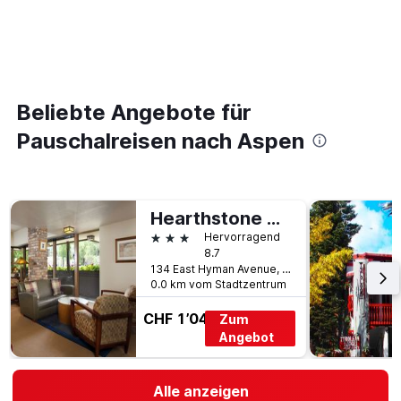
Beliebte Angebote für
Pauschalreisen nach Aspen
Hearthstone House
3 Sterne
Hervorragend
8.7
134 East Hyman Avenue, Aspen, CO, USA
0.0 km vom Stadtzentrum
CHF 1’045
Zum
Angebot
Alle anzeigen