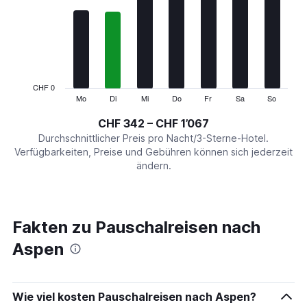
Range:
7
categories.
The
chart
has
1
CHF 0
Y
Mo
Di
Mi
Do
Fr
Sa
So
End
of
axis
interactive
CHF 342 – CHF 1’067
displaying
chart
values.
Durchschnittlicher Preis pro Nacht/3-Sterne-Hotel.
Range:
Verfügbarkeiten, Preise und Gebühren können sich jederzeit
0
ändern.
to
1200.
Fakten zu Pauschalreisen nach
Aspen
Wie viel kosten Pauschalreisen nach Aspen?