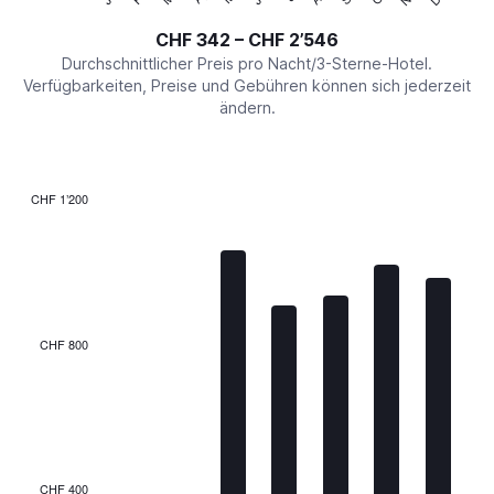
of
axis
interactive
CHF 342 – CHF 2’546
displaying
chart
values.
Durchschnittlicher Preis pro Nacht/3-Sterne-Hotel.
Range:
Verfügbarkeiten, Preise und Gebühren können sich jederzeit
0
ändern.
to
3000.
CHF 1’200
Bar
Chart
graphic.
chart
with
7
bars.
The
CHF 800
chart
has
1
X
axis
displaying
categories.
CHF 400