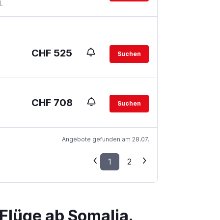
.
CHF 525
Suchen
CHF 708
Suchen
Angebote gefunden am 28.07.
1
2
Flüge ab Somalia.