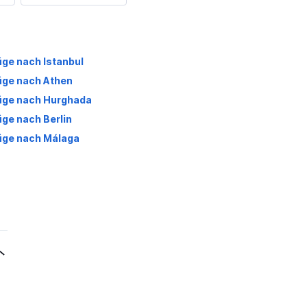
üge nach Istanbul
üge nach Athen
üge nach Hurghada
üge nach Berlin
üge nach Málaga