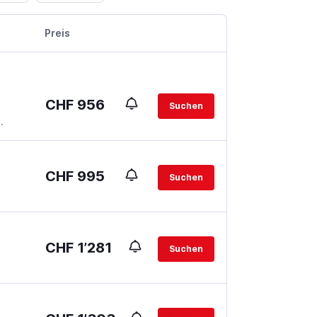
Preis
CHF 956
Suchen
.
CHF 995
Suchen
CHF 1’281
Suchen