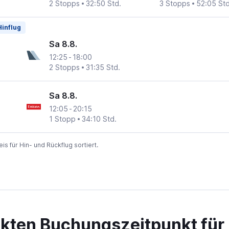
2 Stopps
32:50 Std.
3 Stopps
52:05 Std
Hinflug
Sa 8.8.
12:25
-
18:00
2 Stopps
31:35 Std.
Sa 8.8.
12:05
-
20:15
1 Stopp
34:10 Std.
 für Hin- und Rückflug sortiert.
ekten Buchungszeitpunkt für 