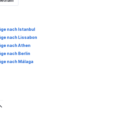
Vietnam
üge nach Istanbul
üge nach Lissabon
üge nach Athen
üge nach Berlin
üge nach Málaga