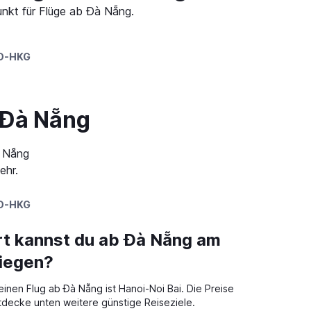
unkt für Flüge ab Đà Nẵng.
D-HKG
 Đà Nẵng
à Nẵng
ehr.
D-HKG
t kannst du ab Đà Nẵng am
liegen?
einen Flug ab Đà Nẵng ist Hanoi-Noi Bai. Die Preise
decke unten weitere günstige Reiseziele.