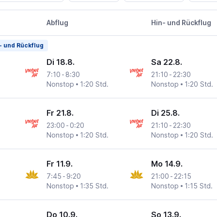
Abflug
Hin- und Rückflug
- und Rückflug
Di 18.8.
Sa 22.8.
7:10
-
8:30
21:10
-
22:30
Nonstop
1:20 Std.
Nonstop
1:20 Std.
 Son Nhat
Fr 21.8.
Di 25.8.
23:00
-
0:20
21:10
-
22:30
Nonstop
1:20 Std.
Nonstop
1:20 Std.
 Son Nhat
Fr 11.9.
Mo 14.9.
7:45
-
9:20
21:00
-
22:15
Nonstop
1:35 Std.
Nonstop
1:15 Std.
 Son Nhat
Do 10.9.
So 13.9.