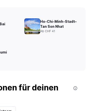
Ho-Chi-Minh-Stadt–
Bai
Tan Son Nhat
Ab CHF 41
humi
nen für deinen