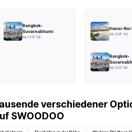
Bangkok-
Hanoi-Noi 
Suvarnabhumi
Ab CHF 40
Ab CHF 58
Bangkok-
Suvarnab
Ab CHF 58
ausende verschiedener Optio
 auf SWOODOO