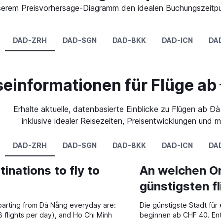
 unserem Preisvorhersage-Diagramm den idealen Buchungszeitp
DAD-ZRH
DAD-SGN
DAD-BKK
DAD-ICN
DA
seinformationen für Flüge ab
Erhalte aktuelle, datenbasierte Einblicke zu Flügen ab Đ
inklusive idealer Reisezeiten, Preisentwicklungen und m
DAD-ZRH
DAD-SGN
DAD-BKK
DAD-ICN
DA
inations to fly to
An welchen Or
günstigsten f
parting from Đà Nẵng everyday are:
Die günstigste Stadt für 
8 flights per day), and Ho Chi Minh
beginnen ab CHF 40. Ent