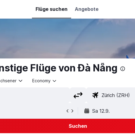
Flüge suchen
Angebote
stige Flüge von Đà Nẵng
achsener
Economy
Sa 12.9.
Suchen