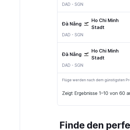
Da Nang
Ho-Chi-Minh-Stadt–Tan
DAD
-
SGN
Ho Chi Minh
Đà Nẵng
Stadt
Da Nang
Ho-Chi-Minh-Stadt–Tan
DAD
-
SGN
Ho Chi Minh
Đà Nẵng
Stadt
Da Nang
Ho-Chi-Minh-Stadt–Tan
DAD
-
SGN
Flüge werden nach dem günstigsten Preis
Zeigt Ergebnisse 1–10 von 60 a
Finde den perf