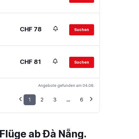
CHF 78
Suchen
CHF 81
Suchen
Angebote gefunden am 04.08.
1
2
3
...
6
Flüge ab Đà Nẵng.