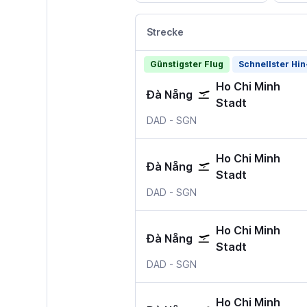
Strecke
Günstigster Flug
Schnellster Hin
Ho Chi Minh
Đà Nẵng
Stadt
Da Nang
Ho-Chi-Minh-Stadt–Tan
DAD
-
SGN
Ho Chi Minh
Đà Nẵng
Stadt
Da Nang
Ho-Chi-Minh-Stadt–Tan
DAD
-
SGN
Ho Chi Minh
Đà Nẵng
Stadt
Da Nang
Ho-Chi-Minh-Stadt–Tan
DAD
-
SGN
Ho Chi Minh