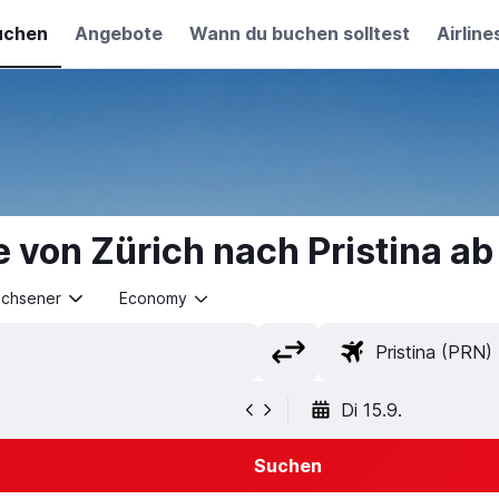
uchen
Angebote
Wann du buchen solltest
Airline
 von Zürich nach Pristina a
achsener
Economy
Di 15.9.
Suchen