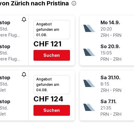
on Zürich nach Pristina
stop
Mo 14.9.
Angebot
Std.
20:20
gefunden am
ere Fluglinien
-
01.08.
ZRH
PRN
CHF 121
stop
So 20.9.
Std.
15:05
Suchen
ere Fluglinien
-
PRN
ZRH
stop
Sa 31.10.
Angebot
Std.
8:15
gefunden am
Jet
-
04.08.
ZRH
PRN
CHF 124
stop
Sa 7.11.
Std.
21:35
Suchen
Jet
-
PRN
ZRH