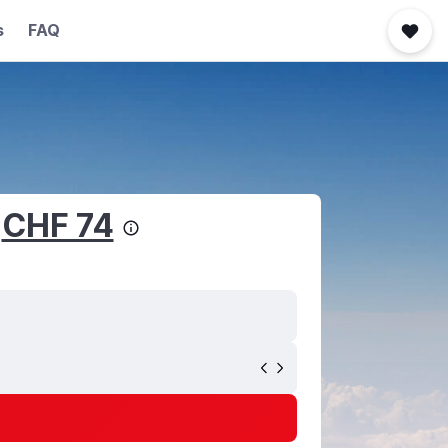
s
FAQ
b
CHF 74