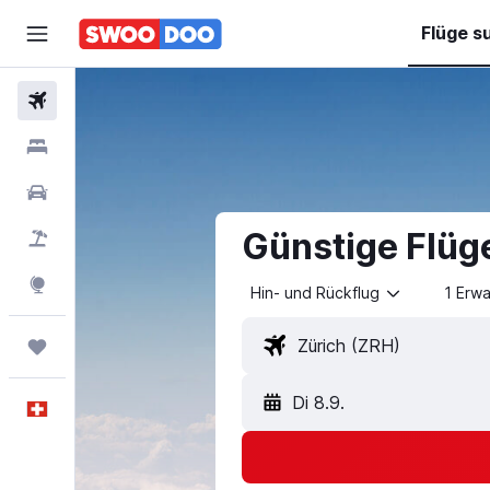
Flüge s
Flüge
Hotels
Mietwagen
Günstige Flüge
Pauschalreisen
FERIEN
Explore
Hin- und Rückflug
1 Erw
Trips
Di 8.9.
Deutsch