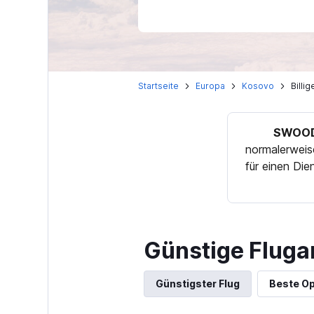
Startseite
Europa
Kosovo
Billi
SWOOD
normalerweis
für einen Di
Günstige Fluga
Günstigster Flug
Beste Op