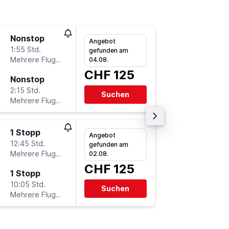
Nonstop
Do 6.8.
Angebot
1:55 Std.
20:20
gefunden am
Mehrere Fluglinien
-
04.08.
ZRH
P
CHF 125
Nonstop
Mi 2.9.
2:15 Std.
15:15
Suchen
Mehrere Fluglinien
-
PRN
Z
1 Stopp
Fr 21.8.
Angebot
12:45 Std.
18:45
gefunden am
Mehrere Fluglinien
-
02.08.
ZRH
P
CHF 125
1 Stopp
Di 8.9.
10:05 Std.
15:05
Suchen
Mehrere Fluglinien
-
PRN
Z