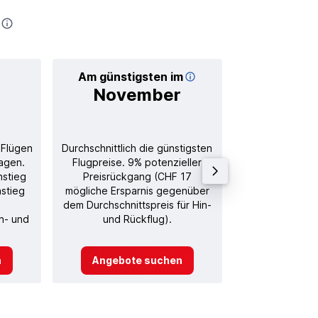
Am günstigsten im
Durchschnitt
November
CHF
 Flügen
Durchschnittlich die günstigsten
Durchschnitt
agen.
Flugpreise. 9% potenzieller
Rückflug in
nstieg
Preisrückgang (CHF 17
nstieg
mögliche Ersparnis gegenüber
dem Durchschnittspreis für Hin-
in- und
und Rückflug).
n
Angebote suchen
Angebot