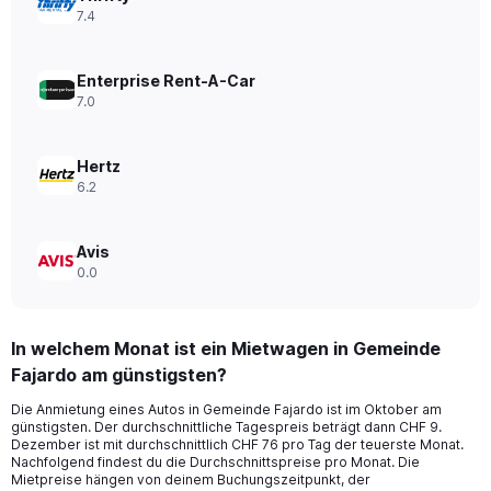
displaying
7.4
values.
Range:
0
Enterprise Rent-A-Car
to
7.0
360.
Hertz
6.2
Avis
0.0
In welchem Monat ist ein Mietwagen in Gemeinde
Fajardo am günstigsten?
Die Anmietung eines Autos in Gemeinde Fajardo ist im Oktober am
günstigsten. Der durchschnittliche Tagespreis beträgt dann CHF 9.
Dezember ist mit durchschnittlich CHF 76 pro Tag der teuerste Monat.
Nachfolgend findest du die Durchschnittspreise pro Monat. Die
Mietpreise hängen von deinem Buchungszeitpunkt, der