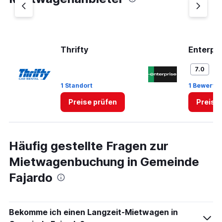
Y
axis
displaying
values.
Range:
0
Thrifty
Enterpr
to
3.
Gu
7.0
1 Standort
1 Bewertu
Preise prüfen
Preise
Häufig gestellte Fragen zur
Mietwagenbuchung in Gemeinde
Fajardo
Bekomme ich einen Langzeit-Mietwagen in