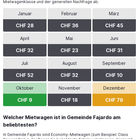
Mietwagenklasse und der generellen Nachfrage ab.
Januar
Februar
März
CHF 28
CHF 36
CHF 45
April
Mai
Juni
CHF 32
CHF 23
CHF 31
Juli
August
September
CHF 52
CHF 32
CHF 10
Oktober
November
Dezember
CHF 9
CHF 18
CHF 76
Welcher Mietwagen ist in Gemeinde Fajardo am
beliebtesten?
In Gemeinde Fajardo sind Economy-Mietwagen (zum Beispiel: Class