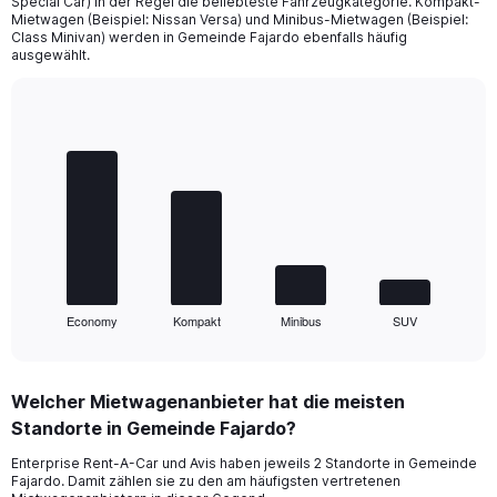
Special Car) in der Regel die beliebteste Fahrzeugkategorie. Kompakt-
Mietwagen (Beispiel: Nissan Versa) und Minibus-Mietwagen (Beispiel:
Class Minivan) werden in Gemeinde Fajardo ebenfalls häufig
ausgewählt.
Bar
Chart
graphic.
chart
with
4
bars.
The
chart
has
1
Economy
Kompakt
Minibus
SUV
X
End
of
axis
interactive
displaying
chart
categories.
Welcher Mietwagenanbieter hat die meisten
Range:
Standorte in Gemeinde Fajardo?
4
categories.
Enterprise Rent-A-Car und Avis haben jeweils 2 Standorte in Gemeinde
The
Fajardo. Damit zählen sie zu den am häufigsten vertretenen
chart