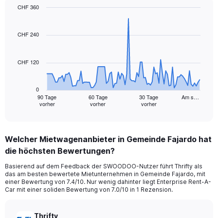
CHF 360
Chart
Chart
graphic.
with
91
CHF 240
data
points.
CHF 120
The
chart
has
0
1
90 Tage
60 Tage
30 Tage
Am s…
vorher
vorher
vorher
X
End
of
axis
interactive
displaying
chart
categories.
Welcher Mietwagenanbieter in Gemeinde Fajardo hat
Range:
die höchsten Bewertungen?
91
categories.
Basierend auf dem Feedback der SWOODOO-Nutzer führt Thrifty als
The
das am besten bewertete Mietunternehmen in Gemeinde Fajardo, mit
chart
einer Bewertung von 7.4/10. Nur wenig dahinter liegt Enterprise Rent-A-
has
Car mit einer soliden Bewertung von 7.0/10 in 1 Rezension.
1
Y
axis
Thrifty