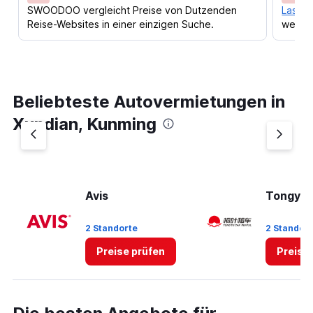
SWOODOO vergleicht Preise von Dutzenden
Lass d
Reise-Websites in einer einzigen Suche.
werden
Beliebteste Autovermietungen in
Xundian, Kunming
Avis
Tongye
2 Standorte
2 Standor
Preise prüfen
Preise