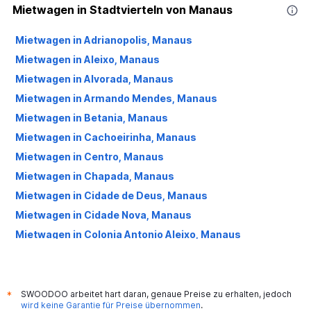
Mietwagen in Stadtvierteln von Manaus
Mietwagen in Adrianopolis, Manaus
Mietwagen in Aleixo, Manaus
Mietwagen in Alvorada, Manaus
Mietwagen in Armando Mendes, Manaus
Mietwagen in Betania, Manaus
Mietwagen in Cachoeirinha, Manaus
Mietwagen in Centro, Manaus
Mietwagen in Chapada, Manaus
Mietwagen in Cidade de Deus, Manaus
Mietwagen in Cidade Nova, Manaus
Mietwagen in Colonia Antonio Aleixo, Manaus
Mietwagen in Colonia Oliveira Machado, Manaus
Mietwagen in Colonia Santo Antonio, Manaus
Mietwagen in Colonia Terra Nova, Manaus
SWOODOO arbeitet hart daran, genaue Preise zu erhalten, jedoch
*
wird keine Garantie für Preise übernommen
.