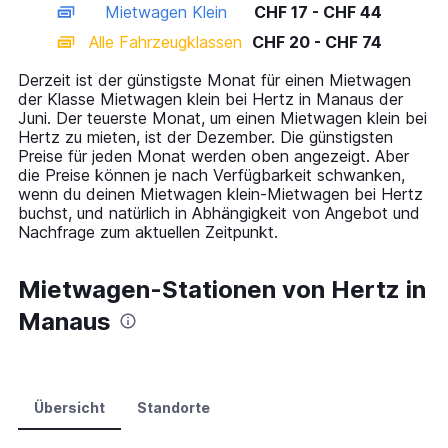
Mietwagen Klein
CHF 17 - CHF 44
displaying
categories.
Alle Fahrzeugklassen
CHF 20 - CHF 74
Range:
14
Derzeit ist der günstigste Monat für einen Mietwagen
categories.
der Klasse Mietwagen klein bei Hertz in Manaus der
The
Juni. Der teuerste Monat, um einen Mietwagen klein bei
chart
Hertz zu mieten, ist der Dezember. Die günstigsten
has
Preise für jeden Monat werden oben angezeigt. Aber
1
die Preise können je nach Verfügbarkeit schwanken,
Y
wenn du deinen Mietwagen klein-Mietwagen bei Hertz
axis
buchst, und natürlich in Abhängigkeit von Angebot und
displaying
Nachfrage zum aktuellen Zeitpunkt.
values.
Range:
0
Mietwagen-Stationen von Hertz in
to
Manaus
90.
Übersicht
Standorte