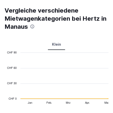
Vergleiche verschiedene
Mietwagenkategorien bei Hertz in
Manaus
Klein
CHF 90
Combination
Chart
graphic.
chart
with
CHF 60
2
data
series.
CHF 30
The
chart
has
CHF 0
1
Jan
Feb.
Mrz
Apr.
Mai
End
of
X
interactive
axis
chart