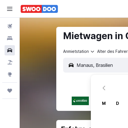
Flüge
Mietwagen in 
Hotels
Mietwagen
Anmietstation
Alter des Fahrer
Pauschalreisen
FERIEN
Explore
Trips
M
D