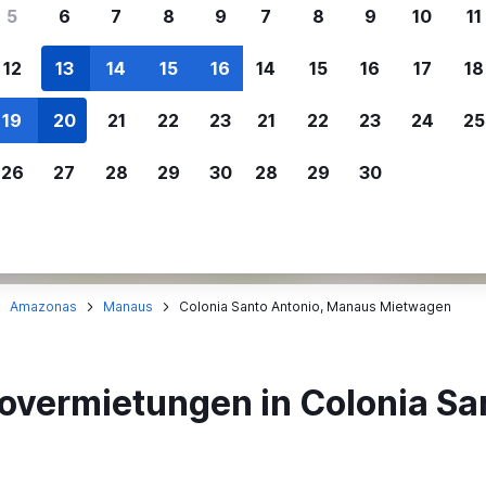
ere Reisenden sich für SWOODOO ent
5
6
7
8
9
7
8
9
10
11
12
13
14
15
16
14
15
16
17
18
Individuelle
Preisalarm
19
20
21
22
23
21
22
23
24
25
Anpassung von 
Lass dich benachrichtigen
,
Filtere deine
wenn Preise reduziert werden,
26
27
28
29
30
28
29
30
Mietwagenergebnisse na
um kein tolles Angebot zu
Anbieter, Preis, Fahrzeug
verpassen.
und mehr.
Amazonas
Manaus
Colonia Santo Antonio, Manaus Mietwagen
overmietungen in Colonia Sa