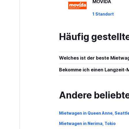
MOVIDA
1 Standort
Häufig gestell
Movicar Rent a 
1 Standort
Welches ist der beste Mietwa
Bekomme ich einen Langzeit-
Sixt
1 Standort
Andere beliebt
Dollar
Mietwagen in Queen Anne, Seattl
Mietwagen in Nerima, Tokio
1 Standort