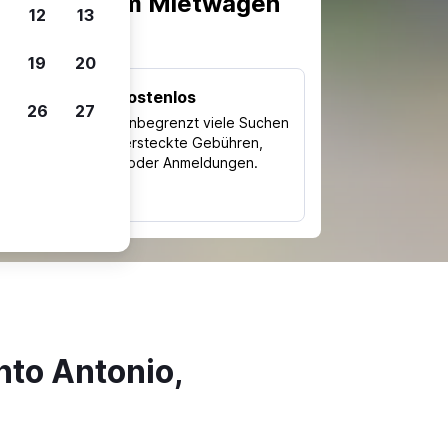
scheiden, um Mietwagen
12
13
19
20
Kostenlos
26
27
Trips
Nutze unbegrenzt viele Suchen
ohne versteckte Gebühren,
ch
Kosten oder Anmeldungen.
typ
nto Antonio,