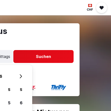
CHF
us
ittags
Suchen
6
S
S
5
6