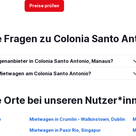
Preise prüfen
te Fragen zu Colonia Santo A
Car
Preise prüfen
genanbieter in Colonia Santo Antonio, Manaus?
Mietwagen am Colonia Santo Antonio?
Preise prüfen
e Orte bei unseren Nutzer*in
e
Mietwagen in Crumlin - Walkinstown, Dublin
M
Preise prüfen
Mietwagen in Pasir Ris, Singapur
M