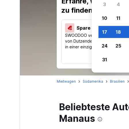
Erfahre, warum uns
3
4
zu finden.
10
11
Spare 40 % und mehr
17
18
SWOODOO vergleicht Preise
von Dutzenden Reise-Websites
24
25
in einer einzigen Suche.
31
Mietwagen
Südamerika
Brasilien
Beliebteste Aut
Manaus