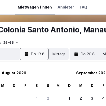
Mietwagen finden
Anbieter
FAQ
Colonia Santo Antonio, Mana
s:
25-65
Do 13.8.
Mittags
Do 20.8.
M
August 2026
September 202
M
D
F
S
S
M
D
M
D
F
1
2
1
2
3
4