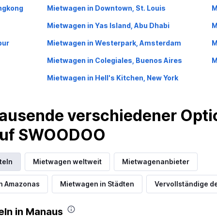
ongkong
Mietwagen in Downtown, St. Louis
M
Mietwagen in Yas Island, Abu Dhabi
M
Preise prüfen
pur
Mietwagen in Westerpark, Amsterdam
M
Mietwagen in Colegiales, Buenos Aires
M
Mietwagen in Hell's Kitchen, New York
ausende verschiedener Optio
 auf SWOODOO
teln
Mietwagen weltweit
Mietwagenanbieter
in Amazonas
Mietwagen in Städten
Vervollständige de
eln in Manaus