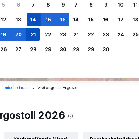
ere Reisenden sich für SWOODOO ent
5
6
7
8
9
7
8
9
10
11
12
13
14
15
16
14
15
16
17
18
Individuelle
Preisalarm
19
20
21
22
23
21
22
23
24
25
Anpassung von 
Lass dich benachrichtigen
,
Filtere deine
wenn Preise reduziert werden,
26
27
28
29
30
28
29
30
Mietwagenergebnisse na
um kein tolles Angebot zu
Anbieter, Preis, Fahrzeug
verpassen.
und mehr.
Ionische Inseln
Mietwagen in Argostoli
rgostoli 2026