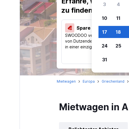
Erfahre, warum uns
3
4
zu finden.
10
11
Spare 40 % und mehr
17
18
SWOODOO vergleicht Preise
von Dutzenden Reise-Websites
24
25
in einer einzigen Suche.
31
Mietwagen
Europa
Griechenland
Mietwagen in A