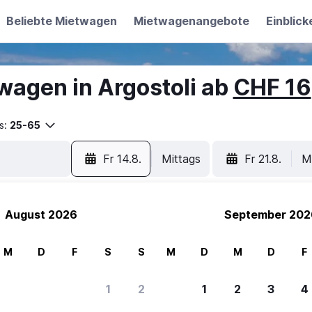
Beliebte Mietwagen
Mietwagenangebote
Einblick
wagen in Argostoli ab
CHF 16
s:
25-65
Fr 14.8.
Mittags
Fr 21.8.
M
August 2026
September 202
M
D
F
S
S
M
D
M
D
F
1
2
1
2
3
4