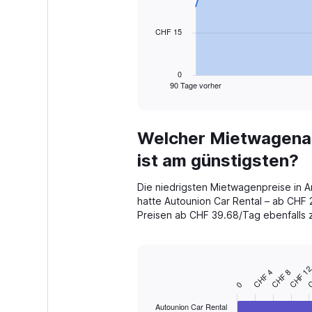
points.
CHF 15
The
chart
has
1
0
90 Tage vorher
X
End
of
axis
interactive
displaying
chart
categories.
Welcher Mietwagenanb
Range:
91
ist am günstigsten?
categories.
The
Die niedrigsten Mietwagenpreise in A
chart
hatte Autounion Car Rental – ab CHF
has
Preisen ab CHF 39.68/Tag ebenfalls z
1
Y
axis
displaying
C
CHF 1
values.
CHF 4
CHF 8
Bar
Chart
Range:
0
graphic.
chart
with
0
Autounion Car Rental
4
to