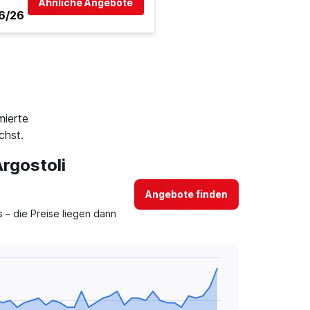
Ähnliche Angebote
6/26
mierte
chst.
Argostoli
Angebote finden
– die Preise liegen dann