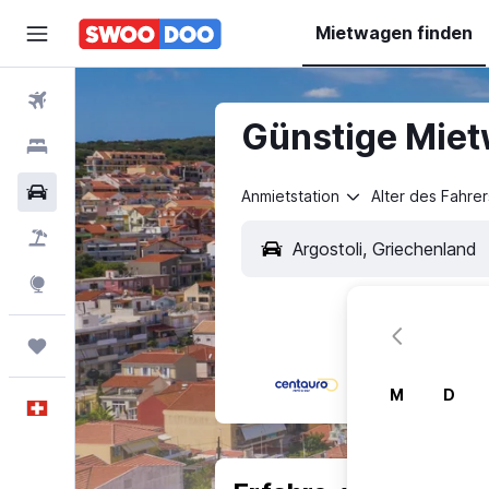
Mietwagen finden
Flüge
Günstige Miet
Hotels
Mietwagen
Anmietstation
Alter des Fahrer
Pauschalreisen
FERIEN
Explore
Trips
M
D
Deutsch