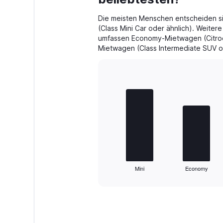
48.
Die meisten Menschen entscheiden sic
(Class Mini Car oder ähnlich). Weiter
umfassen Economy-Mietwagen (Citroe
Mietwagen (Class Intermediate SUV od
Bar
Chart
graphic.
chart
with
4
bars.
The
chart
has
1
Mini
Economy
X
End
of
axis
interactive
displaying
chart
categories.
Range:
4