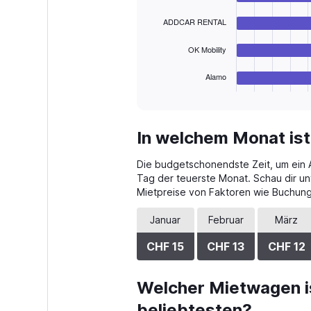
bars.
45.
ADDCAR RENTAL
The
chart
OK Mobility
has
1
Alamo
X
End
of
axis
interactive
displaying
chart
categories.
In welchem Monat ist
Range:
4
Die budgetschonendste Zeit, um ein Au
categories.
The
Tag der teuerste Monat. Schau dir un
chart
Mietpreise von Faktoren wie Buchungs
has
1
Januar
Februar
März
Y
axis
CHF 15
CHF 13
CHF 12
displaying
values.
Range:
Welcher Mietwagen is
0
beliebtesten?
to