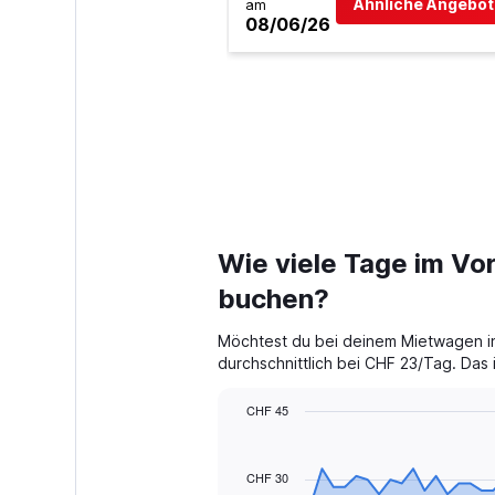
Ähnliche Angebot
am
08/06/26
Wie viele Tage im Vor
buchen?
Möchtest du bei deinem Mietwagen in
durchschnittlich bei CHF 23/Tag. Das
CHF 45
Chart
Chart
graphic.
with
91
CHF 30
data