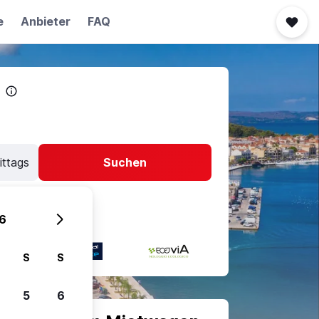
e
Anbieter
FAQ
ittags
Suchen
6
S
S
5
6