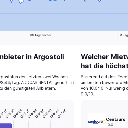
60 Tage vorher
30 Tag
ieter in Argostoli
Welcher Mietw
hat die höch
rgostoli in den letzten zwei Wochen
Basierend auf dem Feed
 28.44/Tag. ADDCAR RENTAL gehört mit
am besten bewertete Mie
u den günstigsten Anbietern.
von 10.0/10. Nur wenig d
9.0/10.
HF 16
CHF 28
CHF 40
CHF 20
CHF 32
CHF 44
2
CHF 24
CHF 36
CHF 48
Centauro
10.0