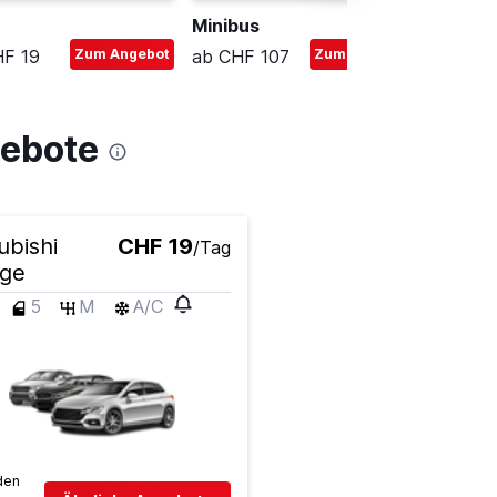
Minibus
Kompa
HF 19
Zum Angebot
ab CHF 107
Zum Angebot
ab CHF
gebote
ubishi
CHF 19
/Tag
age
5
M
A/C
den