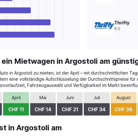
Thrifty
8.0
 ein Mietwagen in Argostoli am günsti
to in Argostoli zu mieten, ist der April – mit durchschnittlichen Ta
tern eine vollständige Aufschlüsselung der Durchschnittspreise für
vorlaufzeit, Fahrzeugauswahl und Verfügbarkeit im Markt beeinflu
April
Mai
Juni
Juli
August
CHF 11
CHF 14
CHF 21
CHF 34
CHF 36
t in Argostoli am