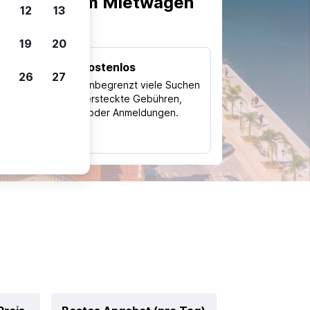
scheiden, um Mietwagen
12
13
19
20
Kostenlos
26
27
Trips
Nutze unbegrenzt viele Suchen
ohne versteckte Gebühren,
ch
Kosten oder Anmeldungen.
typ