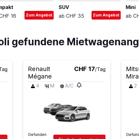
mpakt
SUV
Mini
CHF 16
Zum Angebot
ab CHF 35
Zum Angebot
ab C
toli gefundene Mietwagenan
Renault
CHF 17
Mits
Tag
/Tag
Mégane
Mir
4
M
A/C
2
Gefunden
Gefun