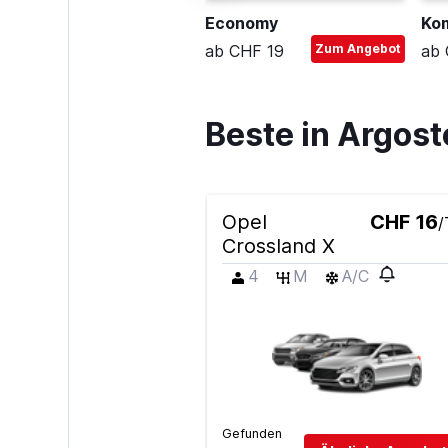
ompakt-Kombi
Economy
Ko
b CHF 37
Zum Angebot
ab CHF 19
Zum Angebot
ab 
Beste in Argos
Opel
CHF 16
/
Crossland X
4
M
A/C
Gefunden