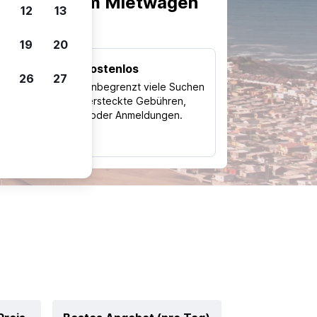
scheiden, um Mietwagen
12
13
19
20
Kostenlos
26
27
Trips
Nutze unbegrenzt viele Suchen
ohne versteckte Gebühren,
ch
Kosten oder Anmeldungen.
typ