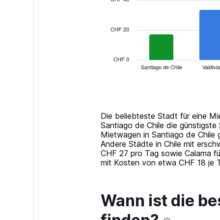
11
bars.
CHF 20
The
chart
has
1
CHF 0
Santiago de Chile
Valdivia
X
End
of
axis
interactive
displaying
chart
categories.
Range:
11
Die beliebteste Stadt für eine M
categories.
Santiago de Chile die günstigste 
The
Mietwagen in Santiago de Chile 
chart
Andere Städte in Chile mit ersc
has
CHF 27 pro Tag sowie Calama für
1
mit Kosten von etwa CHF 18 je 
Y
axis
displaying
Wann ist die be
values.
Range:
0