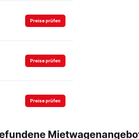
Preise prüfen
Preise prüfen
Preise prüfen
 gefundene Mietwagenangebo
a Car