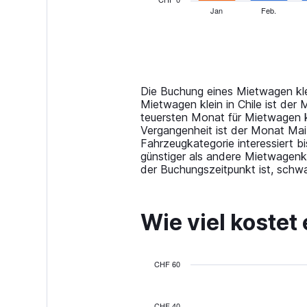
1
Jan
Feb.
End
of
X
interactive
axis
chart
displaying
categories.
Range:
14
Die Buchung eines Mietwagen kle
categories.
Mietwagen klein in Chile ist de
The
teuersten Monat für Mietwagen 
chart
Vergangenheit ist der Monat Mai 
has
Fahrzeugkategorie interessiert b
1
günstiger als andere Mietwagenkl
Y
der Buchungszeitpunkt ist, schw
axis
displaying
values.
Wie viel kostet
Range:
0
to
60.
CHF 60
Bar
Chart
graphic.
chart
with
CHF 40