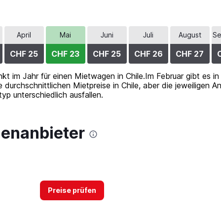
April
Mai
Juni
Juli
August
Se
CHF 25
CHF 23
CHF 25
CHF 26
CHF 27
nkt im Jahr für einen Mietwagen in Chile.Im Februar gibt es i
e durchschnittlichen Mietpreise in Chile, aber die jeweiligen
p unterschiedlich ausfallen.
genanbieter
Preise prüfen