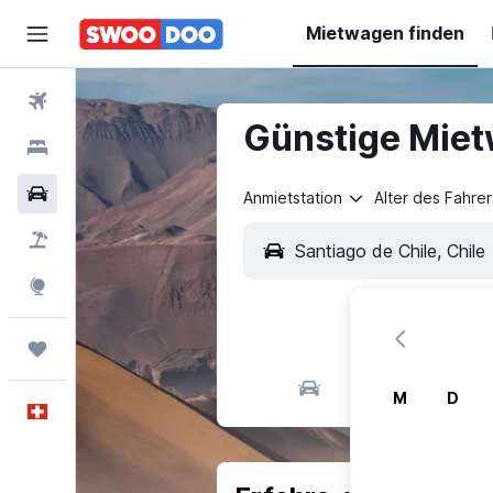
Mietwagen finden
Flüge
Günstige Miet
Hotels
Mietwagen
Anmietstation
Alter des Fahrer
Pauschalreisen
FERIEN
Explore
Trips
M
D
Deutsch