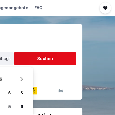
agenangebote
FAQ
ittags
Suchen
6
S
S
5
6