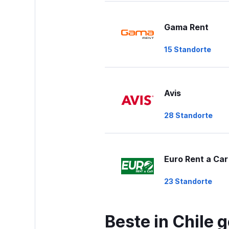
Gama Rent
15 Standorte
Avis
28 Standorte
Euro Rent a Car
23 Standorte
Beste in Chile
Seelmann Rent 