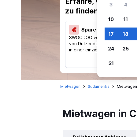
Erfahre, warum uns
3
4
zu finden.
10
11
Spare 40 % und mehr
17
18
SWOODOO vergleicht Preise
von Dutzenden Reise-Websites
24
25
in einer einzigen Suche.
31
Mietwagen
Südamerika
Mietwagen 
Mietwagen in C