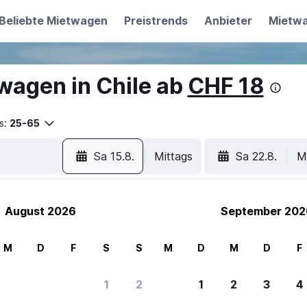
Beliebte Mietwagen
Preistrends
Anbieter
Mietw
wagen in Chile ab
CHF 18
s:
25-65
Sa 15.8.
Mittags
Sa 22.8.
M
August 2026
September 202
M
D
F
S
S
M
D
M
D
F
1
2
1
2
3
4