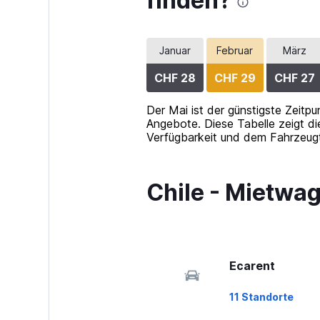
finden?
to
60.
Januar
Februar
März
CHF 28
CHF 29
CHF 27
Der Mai ist der günstigste Zeitpu
Angebote. Diese Tabelle zeigt di
Verfügbarkeit und dem Fahrzeugty
Chile - Mietwa
Ecarent
11 Standorte