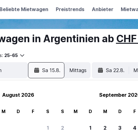
Beliebte Mietwagen
Preistrends
Anbieter
Mietw
wagen in Argentinien ab
CHF
s:
25-65
Sa 15.8.
Mittags
Sa 22.8.
M
August 2026
September 202
M
D
F
S
S
M
D
M
D
F
1
2
1
2
3
4