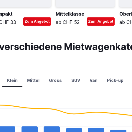
mpakt
Mittelklasse
Ober
CHF 33
Zum Angebot
ab CHF 52
Zum Angebot
ab C
r verschiedene Mietwagenkate
Klein
Mittel
Gross
SUV
Van
Pick-up