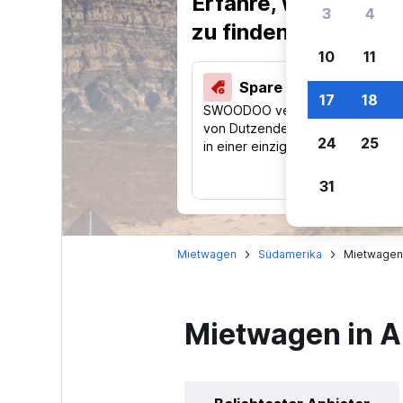
Erfahre, warum uns
3
4
zu finden.
10
11
Spare 40 % und mehr
17
18
SWOODOO vergleicht Preise
von Dutzenden Reise-Websites
24
25
in einer einzigen Suche.
31
Mietwagen
Südamerika
Mietwagen 
Mietwagen in A