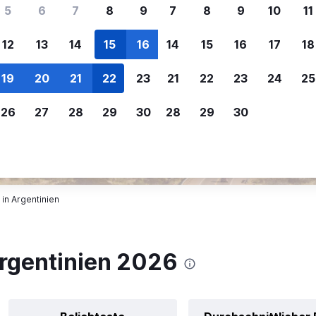
ere Reisenden sich für SWOODOO ent
5
6
7
8
9
7
8
9
10
11
12
13
14
15
16
14
15
16
17
18
Individuelle
Preisalarm
19
20
21
22
23
21
22
23
24
25
Anpassung von 
Lass dich benachrichtigen
,
Filtere deine
wenn Preise reduziert werden,
26
27
28
29
30
28
29
30
Mietwagenergebnisse na
um kein tolles Angebot zu
Anbieter, Preis, Fahrzeug
verpassen.
und mehr.
in Argentinien
rgentinien 2026