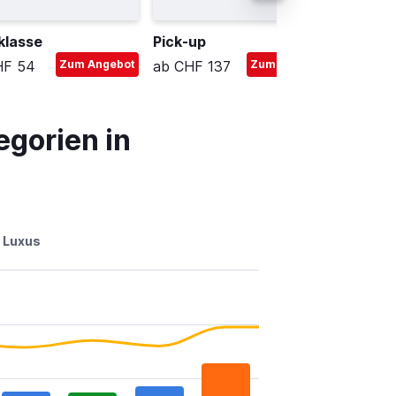
klasse
Pick-up
HF 54
Zum Angebot
ab CHF 137
Zum Angebot
ab CHF
gorien in
Luxus