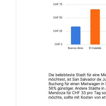
CHF 75
Bar
Chart
graphic.
chart
with
CHF 50
13
bars.
CHF 25
The
chart
has
CHF 0
1
Buenos Aires
El Calafate
X
End
of
axis
interactive
displaying
chart
categories.
Range:
13
Die beliebteste Stadt für eine M
categories.
möchtest, ist San Salvador de Juj
The
Buchung für einen Mietwagen in 
chart
56% günstiger. Andere Städte in 
has
Mendoza für CHF 33 pro Tag sow
1
möchte, sollte mit Kosten von e
Y
axis