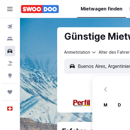
Mietwagen finden
Flüge
Günstige Miet
Hotels
Mietwagen
Anmietstation
Alter des Fahrer
Pauschalreisen
FERIEN
Explore
Trips
M
D
Deutsch