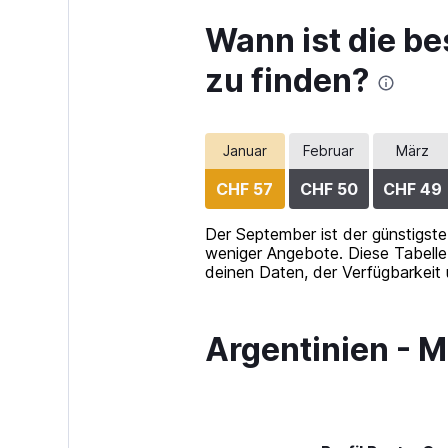
displaying
Wann ist die be
values.
Range:
zu finden?
0
to
75.
Januar
Februar
März
CHF 57
CHF 50
CHF 49
Der September ist der günstigste
weniger Angebote. Diese Tabelle 
deinen Daten, der Verfügbarkeit 
Argentinien - 