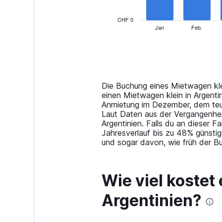
chart
has
CHF 0
1
Jan
Feb.
End
of
X
interactive
axis
chart
displaying
categories.
Range:
14
Die Buchung eines Mietwagen kle
categories.
einen Mietwagen klein in Argent
The
Anmietung im Dezember, dem teu
chart
Laut Daten aus der Vergangenhei
has
Argentinien. Falls du an dieser F
1
Jahresverlauf bis zu 48% günstig
Y
und sogar davon, wie früh der B
axis
displaying
values.
Wie viel kostet
Range:
0
Argentinien?
to
120.