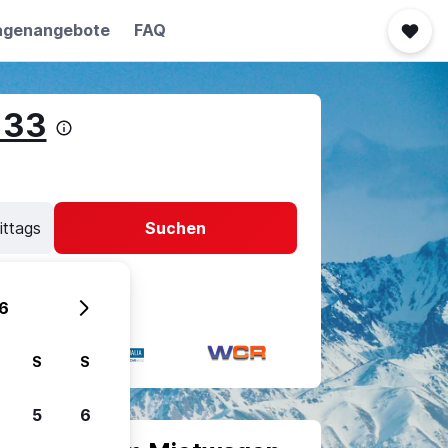
agenangebote
FAQ
 33
ittags
Suchen
6
S
S
5
6