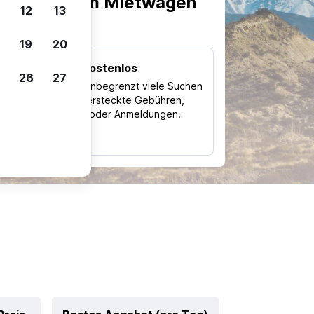
scheiden, um Mietwagen
12
13
19
20
Kostenlos
26
27
Trips
Nutze unbegrenzt viele Suchen
ohne versteckte Gebühren,
ch
Kosten oder Anmeldungen.
typ