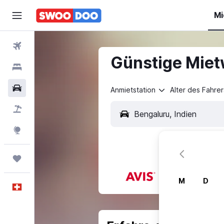
Mi
Flüge
Günstige Miet
Hotels
Mietwagen
Anmietstation
Alter des Fahrer
Pauschalreisen
FERIEN
Explore
Trips
M
D
Deutsch