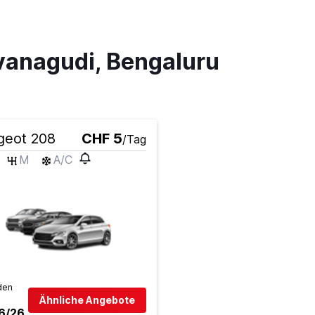
vanagudi, Bengaluru
geot 208
CHF 5
/Tag
M
A/C
den
Ähnliche Angebote
6/26