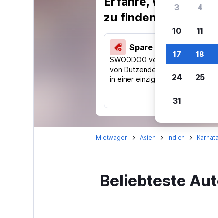
Erfahre, warum uns
3
4
zu finden.
10
11
Spare 40 % und mehr
17
18
SWOODOO vergleicht Preise
von Dutzenden Reise-Websites
24
25
in einer einzigen Suche.
31
Mietwagen
Asien
Indien
Karnat
Beliebteste Au