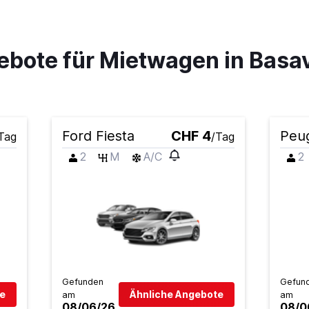
ebote für Mietwagen in Basa
Preise prüfen
Ford Fiesta
CHF 4
Peu
Tag
/Tag
2
M
A/C
2
Preise prüfen
Preise prüfen
Gefunden
Gefun
e
Ähnliche Angebote
am
am
08/06/26
08/0