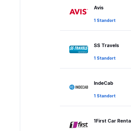
Avis
1 Standort
SS Travels
1 Standort
IndeCab
1 Standort
1First Car Renta