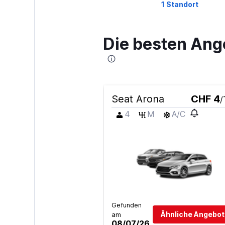
1 Standort
Die besten Ang
Car Club
1 Standort
Seat Arona
CHF 4
/
Instant Cabs
4
M
A/C
2 Standorte
Eco Rent
1 Standort
Gefunden
Ähnliche Angebot
am
08/07/26