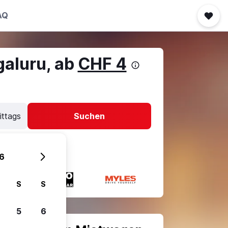
AQ
galuru, ab
CHF 4
ittags
Suchen
6
S
S
5
6