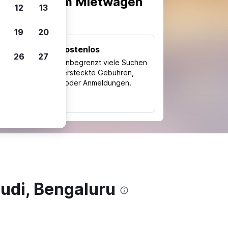
scheiden, um Mietwagen
12
13
19
20
Kostenlos
26
27
Trips
Nutze unbegrenzt viele Suchen
ohne versteckte Gebühren,
ch
Kosten oder Anmeldungen.
typ
udi, Bengaluru