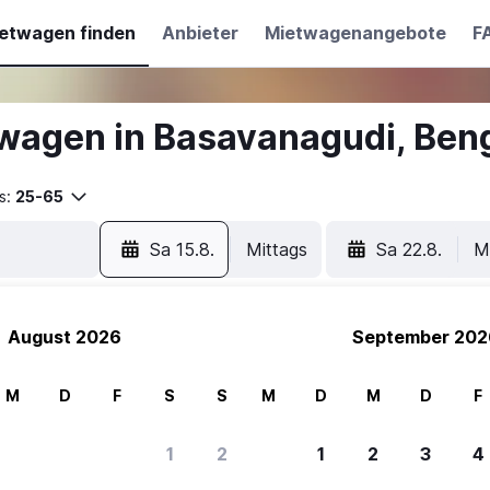
etwagen finden
Anbieter
Mietwagenangebote
F
wagen in Basavanagudi, Ben
s:
25-65
Sa 15.8.
Mittags
Sa 22.8.
M
August 2026
September 202
M
D
F
S
S
M
D
M
D
F
1
2
1
2
3
4