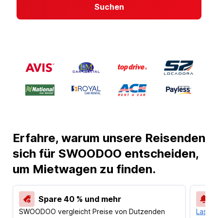
Suchen
Erfahre, warum unsere Reisenden
sich für SWOODOO entscheiden,
um Mietwagen zu finden.
Spare 40 % und mehr
SWOODOO vergleicht Preise von Dutzenden
Lass d