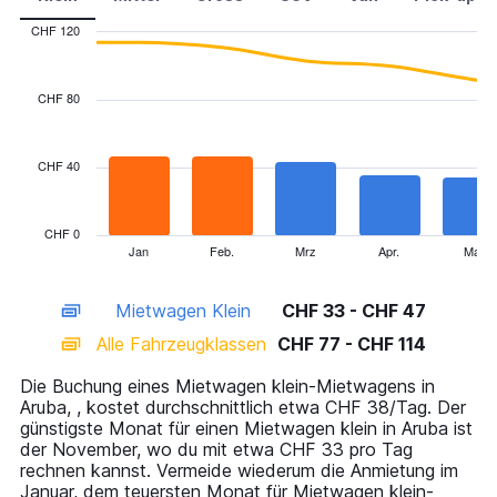
CHF 120
Combination
Chart
graphic.
chart
with
CHF 80
2
data
series.
CHF 40
The
chart
has
CHF 0
1
Jan
Feb.
Mrz
Apr.
Mai
End
of
X
interactive
axis
chart
Mietwagen Klein
CHF 33 - CHF 47
displaying
categories.
Alle Fahrzeugklassen
CHF 77 - CHF 114
Range:
14
Die Buchung eines Mietwagen klein-Mietwagens in
categories.
Aruba, , kostet durchschnittlich etwa CHF 38/Tag. Der
The
günstigste Monat für einen Mietwagen klein in Aruba ist
chart
der November, wo du mit etwa CHF 33 pro Tag
has
rechnen kannst. Vermeide wiederum die Anmietung im
1
Januar, dem teuersten Monat für Mietwagen klein-