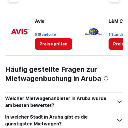
Avis
L&M Car
5 Standorte
1 Standort
Preise prüfen
Preise
Häufig gestellte Fragen zur
Mietwagenbuchung in Aruba
Welcher Mietwagenanbieter in Aruba wurde
am besten bewertet?
In welcher Stadt in Aruba gibt es die
günstigsten Mietwagen?