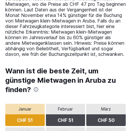
Y
Mietwagen, wo die Preise ab CHF 47 pro Tag beginnen
axis
können. Laut Daten aus der Vergangenheit ist der
displaying
Monat November etwa 14% günstiger für die Buchung
values.
von Mietwagen klein-Mietwagen in Aruba. Falls du an
Range:
dieser Fahrzeugkategorie interessiert bist, hier eine
0
nützliche Erkenntnis: Mietwagen klein-Mietwagen
to
können im Jahresverlauf bis zu 60% günstiger als
120.
andere Mietwagenklassen sein. Hinweis: Preise können
abhängig von Beliebtheit, Verfügbarkeit und sogar
davon, wie früh der Buchungszeitpunkt ist, schwanken.
Wann ist die beste Zeit, um
günstige Mietwagen in Aruba zu
finden?
Januar
Februar
März
CHF 51
CHF 51
CHF 50