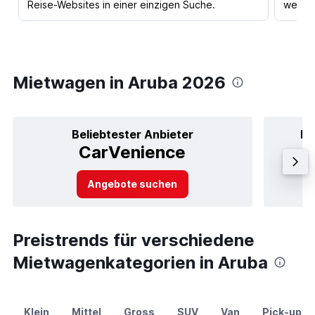
Reise-Websites in einer einzigen Suche.
werden
Mietwagen in Aruba 2026
Beliebtester Anbieter
Be
CarVenience
Angebote suchen
Preistrends für verschiedene
Mietwagenkategorien in Aruba
Klein
Mittel
Gross
SUV
Van
Pick-up