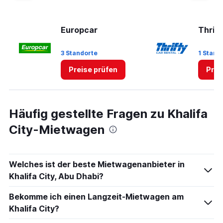
Europcar
Thrift
3 Standorte
1 Stand
Preise prüfen
Prei
Häufig gestellte Fragen zu Khalifa
City-Mietwagen
Welches ist der beste Mietwagenanbieter in
Khalifa City, Abu Dhabi?
Bekomme ich einen Langzeit-Mietwagen am
Khalifa City?