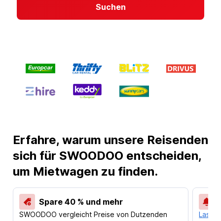
Suchen
Erfahre, warum unsere Reisenden
sich für SWOODOO entscheiden,
um Mietwagen zu finden.
Spare 40 % und mehr
SWOODOO vergleicht Preise von Dutzenden
Lass d