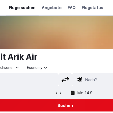
Flüge suchen
Angebote
FAQ
Flugstatus
t Arik Air
achsener
Economy
Mo 14.9.
Suchen