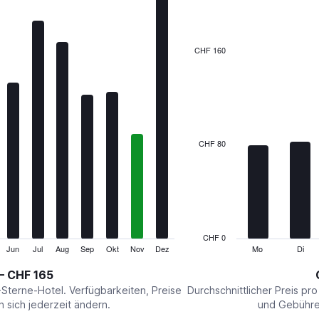
7
bars.
The
CHF 160
chart
has
1
X
axis
displaying
categories.
CHF 80
Range:
7
categories.
The
chart
has
1
CHF 0
Y
Jun
Jul
Aug
Sep
Okt
Nov
Dez
Mo
Di
End
of
axis
interactive
– CHF 165
displaying
chart
values.
-Sterne-Hotel. Verfügbarkeiten, Preise
Durchschnittlicher Preis pr
Range:
sich jederzeit ändern.
und Gebühren
0