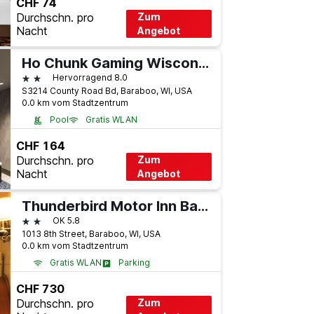
CHF 74
Durchschn. pro
Zum
Nacht
Angebot
Ho Chunk Gaming Wisconsin Dells Hotel
2 Sterne
Hervorragend 8.0
S3214 County Road Bd, Baraboo, WI, USA
0.0 km vom Stadtzentrum
Pool
Gratis WLAN
Flughafen-Shuttle
CHF 164
Durchschn. pro
Zum
Nacht
Angebot
Thunderbird Motor Inn Baraboo
2 Sterne
OK 5.8
1013 8th Street, Baraboo, WI, USA
0.0 km vom Stadtzentrum
Gratis WLAN
Parking
CHF 730
Durchschn. pro
Zum