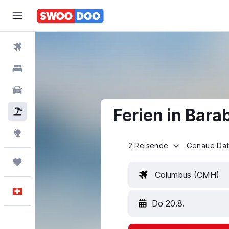
Flüge
Hotels
Mietwagen
Ferien in Bara
Pauschalreisen
FERIEN
Explore
2 Reisende
Genaue Da
Trips
Columbus (CMH)
Deutsch
Do 20.8.