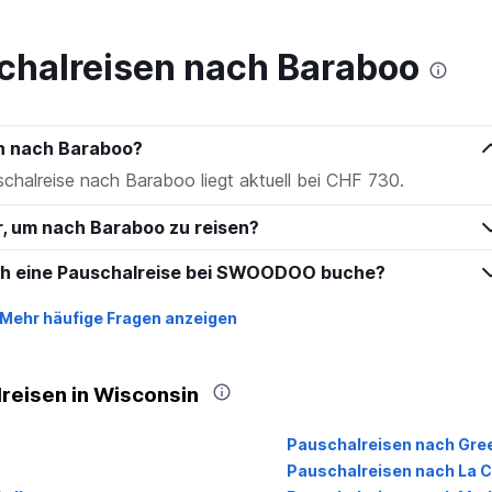
to
240.
chalreisen nach Baraboo
en nach Baraboo?
schalreise nach Baraboo liegt aktuell bei CHF 730.
hr, um nach Baraboo zu reisen?
ich eine Pauschalreise bei SWOODOO buche?
Mehr häufige Fragen anzeigen
reisen in Wisconsin
Pauschalreisen nach Gre
Pauschalreisen nach La 