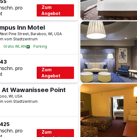
 55
hschn. pro
Zum
t
Angebot
mpus Inn Motel
West Pine Street, Baraboo, WI, USA
km vom Stadtzentrum
Gratis WLAN
Parking
 43
hschn. pro
Zum
t
Angebot
n At Wawanissee Point
boo, WI, USA
km vom Stadtzentrum
 425
hschn. pro
Zum
t