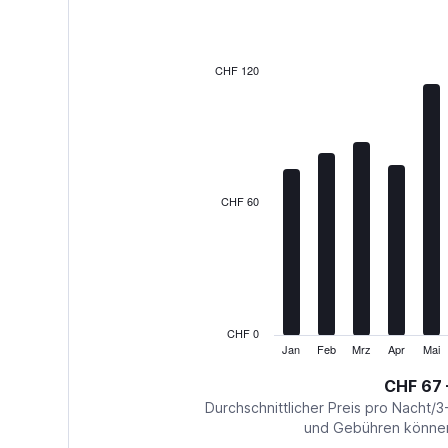
12
bars.
The
CHF 120
chart
has
1
X
axis
displaying
categories.
CHF 60
Range:
12
categories.
The
chart
has
1
CHF 0
Y
Jan
Feb
Mrz
Apr
Mai
End
of
axis
interactive
CHF 67 
displaying
chart
values.
Durchschnittlicher Preis pro Nacht/3
Range:
und Gebühren können 
0