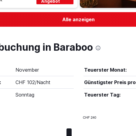
Angebot
Alle anzeigen
lbuchung in Baraboo
November
Teuerster Monat:
:
CHF 102/Nacht
Günstigster Preis pro
Sonntag
Teuerster Tag:
CHF 240
Bar
Chart
graphic.
chart
with