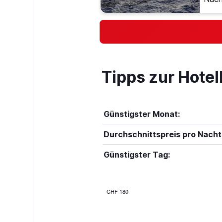
Tipps zur Hote
Günstigster Monat:
Durchschnittspreis pro Nacht
Günstigster Tag:
CHF 180
Bar
Chart
graphic.
chart
with