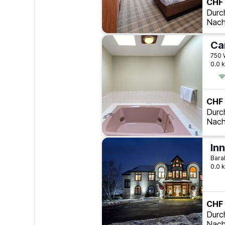
CHF
Durc
Nach
Ca
750 
0.0 
CHF
Durc
Nach
In
Bara
0.0 
CHF
Durc
Nach