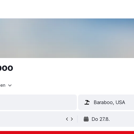
boo
ten
Baraboo, USA
Do 27.8.