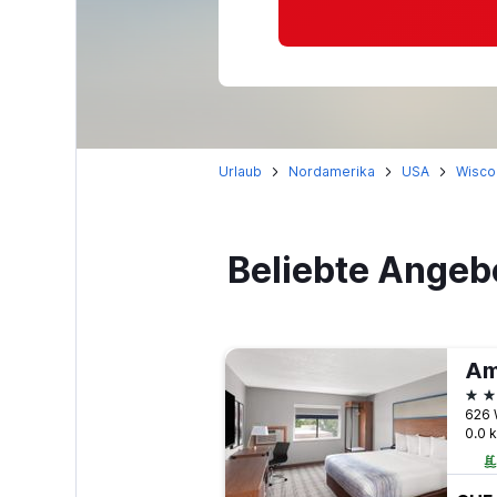
Urlaub
Nordamerika
USA
Wisco
Beliebte Angeb
3 S
626 
0.0 