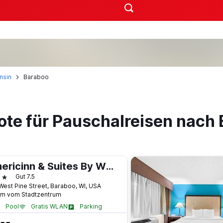
nsin
Baraboo
ote für Pauschalreisen nach
Americinn & Suites By Wyndham Baraboo Event Center
terne
Gut 7.5
West Pine Street, Baraboo, WI, USA
km vom Stadtzentrum
Pool
Gratis WLAN
Parking