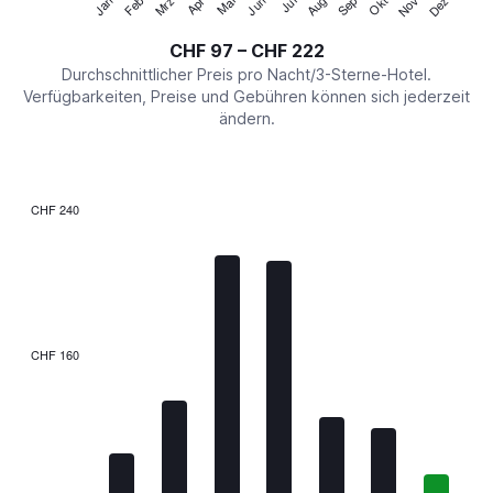
Jan
Feb
Mrz
Apr
Mai
Jun
Jul
Aug
Sep
Okt
Nov
Dez
Y
End
of
axis
interactive
CHF 97 – CHF 222
displaying
chart
values.
Durchschnittlicher Preis pro Nacht/3-Sterne-Hotel.
Range:
Verfügbarkeiten, Preise und Gebühren können sich jederzeit
0
ändern.
to
240.
CHF 240
Bar
Chart
graphic.
chart
with
7
bars.
The
CHF 160
chart
has
1
X
axis
displaying