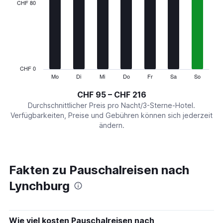
categories.
CHF 80
Range:
7
categories.
The
chart
has
1
CHF 0
Y
Mo
Di
Mi
Do
Fr
Sa
So
End
of
axis
interactive
CHF 95 – CHF 216
displaying
chart
values.
Durchschnittlicher Preis pro Nacht/3-Sterne-Hotel.
Range:
Verfügbarkeiten, Preise und Gebühren können sich jederzeit
0
ändern.
to
240.
Fakten zu Pauschalreisen nach
Lynchburg
Wie viel kosten Pauschalreisen nach