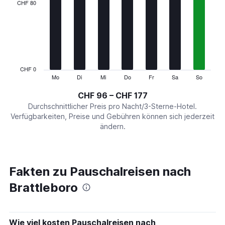
categories.
CHF 80
Range:
7
categories.
The
chart
has
1
CHF 0
Y
Mo
Di
Mi
Do
Fr
Sa
So
End
of
axis
interactive
CHF 96 – CHF 177
displaying
chart
values.
Durchschnittlicher Preis pro Nacht/3-Sterne-Hotel.
Range:
Verfügbarkeiten, Preise und Gebühren können sich jederzeit
0
ändern.
to
240.
Fakten zu Pauschalreisen nach
Brattleboro
Wie viel kosten Pauschalreisen nach