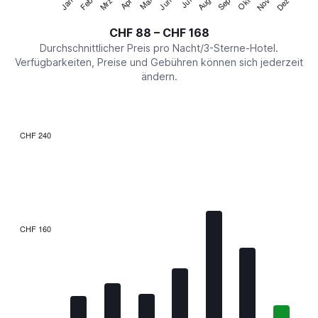
Jan
Feb
Mrz
Apr
Mai
Jun
Jul
Aug
Sep
Okt
Nov
Dez
Y
End
of
axis
interactive
CHF 88 – CHF 168
displaying
chart
values.
Durchschnittlicher Preis pro Nacht/3-Sterne-Hotel.
Range:
Verfügbarkeiten, Preise und Gebühren können sich jederzeit
0
ändern.
to
180.
CHF 240
Bar
Chart
graphic.
chart
with
7
bars.
The
CHF 160
chart
has
1
X
axis
displaying