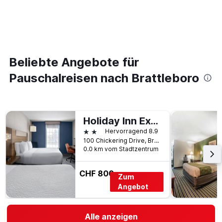
Beliebte Angebote für
Pauschalreisen nach Brattleboro
Holiday Inn Express & Suites Brattleboro By IHG
2 Sterne
Hervorragend 8.9
100 Chickering Drive, Brattleboro, VT, USA
0.0 km vom Stadtzentrum
CHF 800
Zum
Angebot
Alle anzeigen