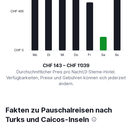
displaying
categories.
CHF 400
Range:
7
categories.
The
chart
has
1
CHF 0
Y
Mo
Di
Mi
Do
Fr
Sa
So
End
of
axis
interactive
CHF 143 – CHF 1’039
displaying
chart
values.
Durchschnittlicher Preis pro Nacht/3-Sterne-Hotel.
Range:
Verfügbarkeiten, Preise und Gebühren können sich jederzeit
0
ändern.
to
1200.
Fakten zu Pauschalreisen nach
Turks und Caicos-Inseln