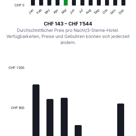
has
CHF 0
1
Mrz
Jun
Sep
Dez
Jan
Apr
Jul
Okt
Feb
Mai
Aug
Nov
Y
End
of
axis
interactive
CHF 143 – CHF 1’544
displaying
chart
values.
Durchschnittlicher Preis pro Nacht/3-Sterne-Hotel.
Range:
Verfügbarkeiten, Preise und Gebühren können sich jederzeit
0
ändern.
to
1800.
CHF 1’200
Bar
Chart
graphic.
chart
with
7
bars.
The
CHF 800
chart
has
1
X
axis