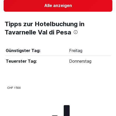
Alle anzeigen
Tipps zur Hotelbuchung in
Tavarnelle Val di Pesa
Günstigster Tag:
Freitag
Teuerster Tag:
Donnerstag
CHF 1’500
Bar
Chart
graphic.
chart
with
7
bars.