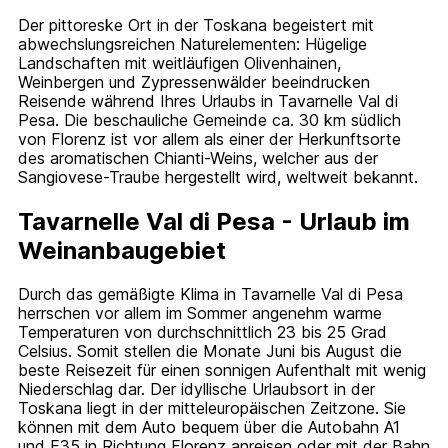
Der pittoreske Ort in der Toskana begeistert mit
abwechslungsreichen Naturelementen: Hügelige
Landschaften mit weitläufigen Olivenhainen,
Weinbergen und Zypressenwälder beeindrucken
Reisende während Ihres Urlaubs in Tavarnelle Val di
Pesa. Die beschauliche Gemeinde ca. 30 km südlich
von Florenz ist vor allem als einer der Herkunftsorte
des aromatischen Chianti-Weins, welcher aus der
Sangiovese-Traube hergestellt wird, weltweit bekannt.
Tavarnelle Val di Pesa - Urlaub im
Weinanbaugebiet
Durch das gemäßigte Klima in Tavarnelle Val di Pesa
herrschen vor allem im Sommer angenehm warme
Temperaturen von durchschnittlich 23 bis 25 Grad
Celsius. Somit stellen die Monate Juni bis August die
beste Reisezeit für einen sonnigen Aufenthalt mit wenig
Niederschlag dar. Der idyllische Urlaubsort in der
Toskana liegt in der mitteleuropäischen Zeitzone. Sie
können mit dem Auto bequem über die Autobahn A1
und E35 in Richtung Florenz anreisen oder mit der Bahn