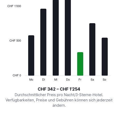
The
CHF 1’000
chart
has
1
X
axis
displaying
categories.
CHF 500
Range:
7
categories.
The
chart
has
1
CHF 0
Y
Mo
Di
Mi
Do
Fr
Sa
So
End
of
axis
interactive
CHF 342 – CHF 1’254
displaying
chart
values.
Durchschnittlicher Preis pro Nacht/3-Sterne-Hotel.
Range:
Verfügbarkeiten, Preise und Gebühren können sich jederzeit
0
ändern.
to
1500.