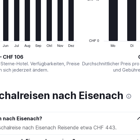
Range:
7
categories.
The
chart
has
1
CHF 0
Y
Jun
Jul
Aug
Sep
Okt
Nov
Dez
Mo
Di
End
of
axis
interactive
– CHF 106
displaying
chart
values.
-Sterne-Hotel. Verfügbarkeiten, Preise
Durchschnittlicher Preis pr
Range:
sich jederzeit ändern.
und Gebühren
0
to
120.
chalreisen nach Eisenach
en nach Eisenach?
uschalreise nach Eisenach Reisende etwa CHF 443.