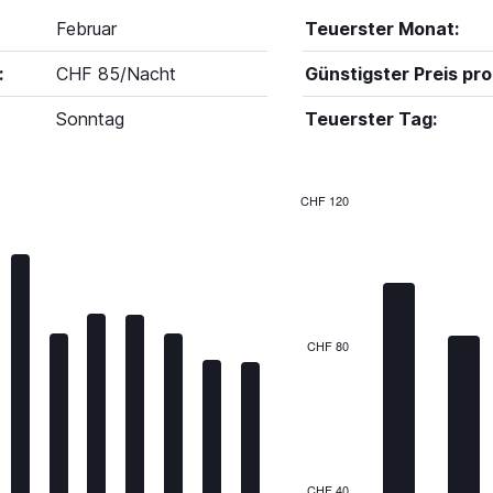
Februar
Teuerster Monat:
:
CHF 85/Nacht
Günstigster Preis pro
Sonntag
Teuerster Tag:
CHF 120
Bar
Chart
graphic.
chart
with
7
bars.
The
CHF 80
chart
has
1
X
axis
displaying
categories.
CHF 40