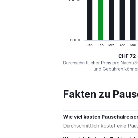
Range:
12
categories.
The
chart
has
1
CHF 0
Y
Jan
Feb
Mrz
Apr
Mai
End
of
axis
interactive
CHF 72 
displaying
chart
values.
Durchschnittlicher Preis pro Nacht/3
Range:
und Gebühren können 
0
to
120.
Fakten zu Paus
Wie viel kosten Pauschalreis
Durchschnittlich kostet eine Pa