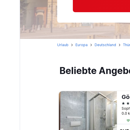
Urlaub
Europa
Deutschland
Thü
Beliebte Angeb
Gö
4 S
0.0 