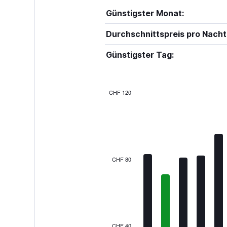
Günstigster Monat:
Durchschnittspreis pro Nacht
Günstigster Tag:
CHF 120
Bar
Chart
graphic.
chart
with
12
bars.
The
CHF 80
chart
has
1
X
axis
displaying
categories.
CHF 40