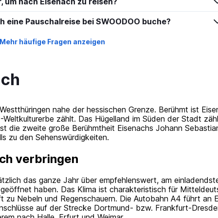
r, um nach Eisenach zu reisen?
ich eine Pauschalreise bei SWOODOO buche?
Mehr häufige Fragen anzeigen
ach
n Westthüringen nahe der hessischen Grenze. Berühmt ist Eise
Weltkulturerbe zählt. Das Hügelland im Süden der Stadt zähl
ist die zweite große Berühmtheit Eisenachs Johann Sebastia
ls zu den Sehenswürdigkeiten.
ach verbringen
sätzlich das ganze Jahr über empfehlenswert, am einladendsten
öffnet haben. Das Klima ist charakteristisch für Mitteldeut
 zu Nebeln und Regenschauern. Die Autobahn A4 führt an Ei
nschlüsse auf der Strecke Dortmund- bzw. Frankfurt-Dresden 
rem nach Halle, Erfurt und Weimar.