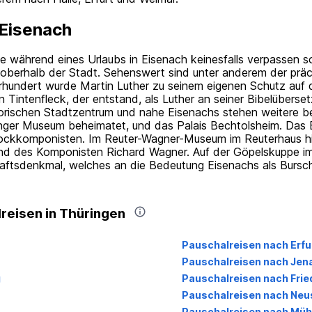
 Eisenach
 während eines Urlaubs in Eisenach keinesfalls verpassen soll
rg oberhalb der Stadt. Sehenswert sind unter anderem der pr
rhundert wurde Martin Luther zu seinem eigenen Schutz auf 
intenfleck, der entstand, als Luther an seiner Bibelübersetzu
istorischen Stadtzentrum und nahe Eisenachs stehen weitere 
nger Museum beheimatet, und das Palais Bechtolsheim. Das B
ockkomponisten. Im Reuter-Wagner-Museum im Reuterhaus hi
und des Komponisten Richard Wagner. Auf der Göpelskuppe i
ftsdenkmal, welches an die Bedeutung Eisenachs als Bursch
reisen in Thüringen
Pauschalreisen nach Erfu
Pauschalreisen nach Jen
g
Pauschalreisen nach Frie
Pauschalreisen nach Neu
Pauschalreisen nach Müh