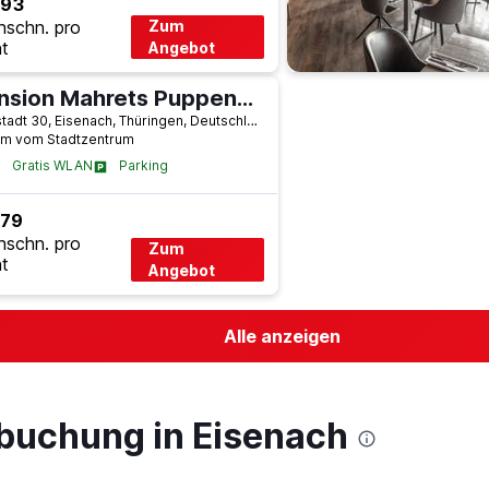
 93
hschn. pro
Zum
t
Angebot
Pension Mahrets Puppenstube
Neustadt 30, Eisenach, Thüringen, Deutschland
km vom Stadtzentrum
Gratis WLAN
Parking
 79
hschn. pro
Zum
t
Angebot
Alle anzeigen
lbuchung in Eisenach