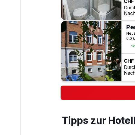
CHF
Durc
Nach
0.0 
CHF
Durc
Nach
Tipps zur Hote