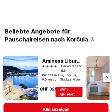
Beliebte Angebote für
Pauschalreisen nach Korčula
Aminess Liburna Hotel
4 Sterne
Hervorragend
8.6
Put od Luke 17, Korčula, Kroatien
0.0 km vom Stadtzentrum
CHF 324
Zum
Angebot
Alle anzeigen