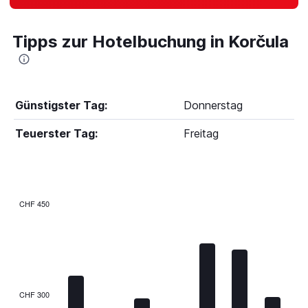
Tipps zur Hotelbuchung in Korčula
Günstigster Tag:
Donnerstag
Teuerster Tag:
Freitag
CHF 450
Bar
Chart
graphic.
chart
with
7
bars.
The
CHF 300
chart