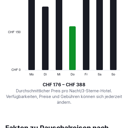
has
1
X
axis
displaying
categories.
CHF 150
Range:
7
categories.
The
chart
has
1
CHF 0
Y
Mo
Di
Mi
Do
Fr
Sa
So
End
of
axis
interactive
CHF 176 – CHF 388
displaying
chart
values.
Durchschnittlicher Preis pro Nacht/3-Sterne-Hotel.
Range:
Verfügbarkeiten, Preise und Gebühren können sich jederzeit
0
ändern.
to
450.
Fakten zu Pauschalreisen nach