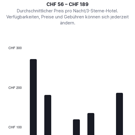
interactive
CHF 56 – CHF 189
displaying
chart
values.
Durchschnittlicher Preis pro Nacht/3-Sterne-Hotel.
Range:
Verfügbarkeiten, Preise und Gebühren können sich jederzeit
0
ändern.
to
240.
CHF 300
Bar
Chart
graphic.
chart
with
7
bars.
The
CHF 200
chart
has
1
X
axis
displaying
categories.
CHF 100
Range: