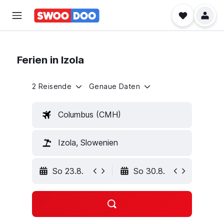
Ferien in Izola
2 Reisende
Genaue Daten
Columbus (CMH)
Izola, Slowenien
So 23.8.
So 30.8.