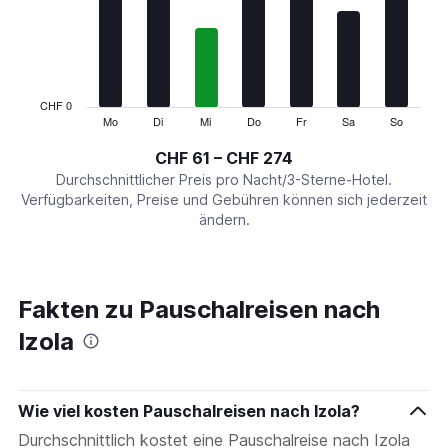
7
categories.
The
chart
has
1
CHF 0
Y
Mo
Di
Mi
Do
Fr
Sa
So
End
of
axis
interactive
CHF 61 – CHF 274
displaying
chart
values.
Durchschnittlicher Preis pro Nacht/3-Sterne-Hotel.
Range:
Verfügbarkeiten, Preise und Gebühren können sich jederzeit
0
ändern.
to
300.
Fakten zu Pauschalreisen nach
Izola
Wie viel kosten Pauschalreisen nach Izola?
Durchschnittlich kostet eine Pauschalreise nach Izola