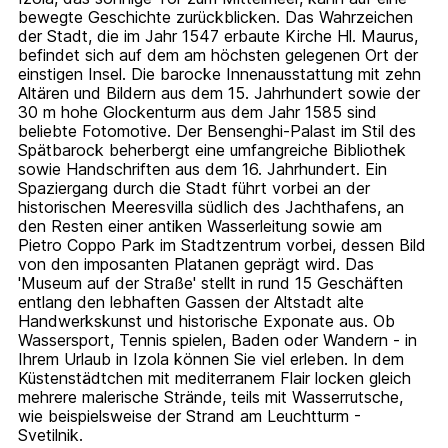
bewegte Geschichte zurückblicken. Das Wahrzeichen
der Stadt, die im Jahr 1547 erbaute Kirche Hl. Maurus,
befindet sich auf dem am höchsten gelegenen Ort der
einstigen Insel. Die barocke Innenausstattung mit zehn
Altären und Bildern aus dem 15. Jahrhundert sowie der
30 m hohe Glockenturm aus dem Jahr 1585 sind
beliebte Fotomotive. Der Bensenghi-Palast im Stil des
Spätbarock beherbergt eine umfangreiche Bibliothek
sowie Handschriften aus dem 16. Jahrhundert. Ein
Spaziergang durch die Stadt führt vorbei an der
historischen Meeresvilla südlich des Jachthafens, an
den Resten einer antiken Wasserleitung sowie am
Pietro Coppo Park im Stadtzentrum vorbei, dessen Bild
von den imposanten Platanen geprägt wird. Das
'Museum auf der Straße' stellt in rund 15 Geschäften
entlang den lebhaften Gassen der Altstadt alte
Handwerkskunst und historische Exponate aus. Ob
Wassersport, Tennis spielen, Baden oder Wandern - in
Ihrem Urlaub in Izola können Sie viel erleben. In dem
Küstenstädtchen mit mediterranem Flair locken gleich
mehrere malerische Strände, teils mit Wasserrutsche,
wie beispielsweise der Strand am Leuchtturm -
Svetilnik.