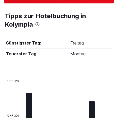
Tipps zur Hotelbuchung in
Kolympia
Günstigster Tag:
Freitag
Teuerster Tag:
Montag
CHF 450
Bar
Chart
graphic.
chart
with
7
bars.
The
CHF 300