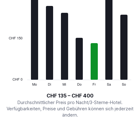
chart
has
1
X
axis
displaying
categories.
CHF 150
Range:
7
categories.
The
chart
has
1
CHF 0
Y
Mo
Di
Mi
Do
Fr
Sa
So
End
of
axis
interactive
CHF 135 – CHF 400
displaying
chart
values.
Durchschnittlicher Preis pro Nacht/3-Sterne-Hotel.
Range:
Verfügbarkeiten, Preise und Gebühren können sich jederzeit
0
ändern.
to
450.