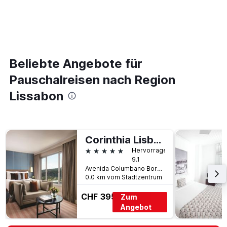
Beliebte Angebote für
Pauschalreisen nach Region
Lissabon
Corinthia Lisbon
5 Sterne
Hervorragend
9.1
Avenida Columbano Bordalo Pinheiro, 105, Lissabon, Region Lissabon, Portugal
0.0 km vom Stadtzentrum
CHF 395
Zum
Angebot