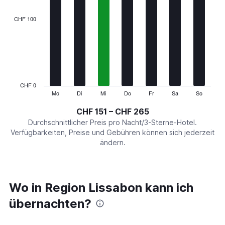
displaying
categories.
CHF 100
Range:
7
categories.
The
chart
has
1
CHF 0
Y
Mo
Di
Mi
Do
Fr
Sa
So
End
of
axis
interactive
CHF 151 – CHF 265
displaying
chart
values.
Durchschnittlicher Preis pro Nacht/3-Sterne-Hotel.
Range:
Verfügbarkeiten, Preise und Gebühren können sich jederzeit
0
ändern.
to
300.
Wo in Region Lissabon kann ich
übernachten?