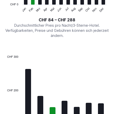
has
CHF 0
1
Jan
Feb
Mrz
Apr
Mai
Jun
Jul
Aug
Sep
Okt
Nov
Dez
Y
End
of
axis
interactive
CHF 84 – CHF 288
displaying
chart
values.
Durchschnittlicher Preis pro Nacht/3-Sterne-Hotel.
Range:
Verfügbarkeiten, Preise und Gebühren können sich jederzeit
0
ändern.
to
360.
CHF 300
Bar
Chart
graphic.
chart
with
7
bars.
The
CHF 200
chart
has
1
X
axis