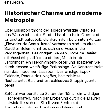
einzulegen.
Historischer Charme und moderne
Metropole
Über Lissabon thront der allgegenwärtige Cristo Rei,
das Wahrzeichen der Stadt. Lissabon ist in Ober- und
Unterstadt aufgeteilt, die durch den berühmten Aufzug
„Elevador de Santa Justa“ verbunden sind. Im alten
Stadtteil Belem lohnt es sich eine Reise in die
Vergangenheit: Besichtigen Sie den „Torre de Belém“
mit Aussichtsplattform und das „Mosteiro dos
Jerónimos“, ein Hieronymitenkloster und spazieren Sie
durch dessen weitläufige Parkanlage. Als Kontrast lockt
nun das modernen Lissabon: Das ein­stige Expo-
Gelände, Parque das Nações, hält zahllose
Restaurants, Bars und ein exklusives Shoppingcenter
bereit.
Setúbal war bereits zu Zeiten der Römer ein wichtiger
Fischereihafen. Nach der Eroberung durch die Mauren
entwickelte sich die Stadt zum Zentrum der
Töpferkunst, deren Tradition in Galerien und