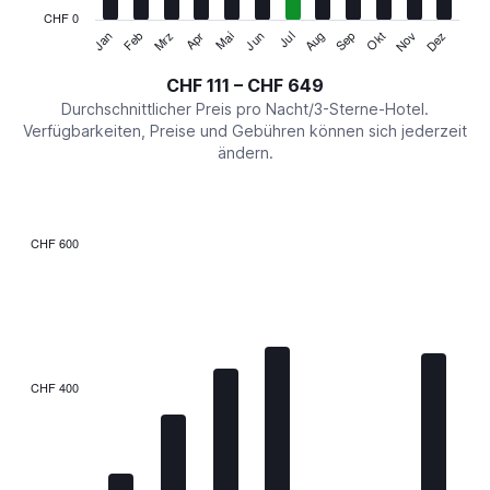
has
CHF 0
1
Jan
Feb
Mrz
Apr
Mai
Jun
Jul
Aug
Sep
Okt
Nov
Dez
Y
End
of
axis
interactive
CHF 111 – CHF 649
displaying
chart
values.
Durchschnittlicher Preis pro Nacht/3-Sterne-Hotel.
Range:
Verfügbarkeiten, Preise und Gebühren können sich jederzeit
0
ändern.
to
750.
CHF 600
Bar
Chart
graphic.
chart
with
7
bars.
The
CHF 400
chart
has
1
X
axis