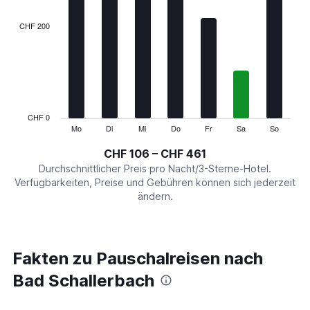
displaying
categories.
CHF 200
Range:
7
categories.
The
chart
has
1
CHF 0
Y
Mo
Di
Mi
Do
Fr
Sa
So
End
of
axis
interactive
CHF 106 – CHF 461
displaying
chart
values.
Durchschnittlicher Preis pro Nacht/3-Sterne-Hotel.
Range:
Verfügbarkeiten, Preise und Gebühren können sich jederzeit
0
ändern.
to
600.
Fakten zu Pauschalreisen nach
Bad Schallerbach