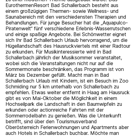
EurothermenResort Bad Schallerbach besteht aus
einem großzügigen Thermen- sowie Wellness- und
Saunabereich mit den verschiedensten Therapien und
Behandlungen. Für junge Besucher hat die „Aquapulco-
Piratenwelt“ fünf verschiedene Erlebnis-Wasserrutschen
und einige spaßige Angebote. Bei Schönwetter eignet
sich Ihr Bad Schallerbach Urlaub hervorragend, um die
Hügellandschaft des Hausruckviertels mit einer Radtour
zu erkunden. Für Musikinteressierte wird in Bad
Schallerbach jährlich der Musiksommer veranstaltet,
wobei sich die Veranstaltungen nicht nur auf die
Sommermonate beschränken, das Programm ist von
März bis Dezember gefüllt. Macht man in Bad
Schallerbach Urlaub mit Kindern, ist ein Besuch im Zoo
Schmiding nur 5 km unterhalb von Schallerbach zu
empfehlen. Etwas weiter entfernt in Haag am Hausruck
gibt es von Mai-Oktober die Möglichkeit in einem
Hochseilpark die Landschaft in den Baumwipfeln zu
erkunden oder actionreiche Fahrten mit der
Sommerrodelbahn zu genießen. Was die Unterkunft
betrifft, sind über den Tourismusverband
Oberösterreich Ferienwohnungen und Apartments aber
auch Hotels in Schallerbach buchbar. Möchte man