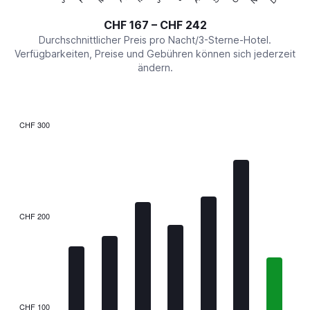
of
axis
interactive
CHF 167 – CHF 242
displaying
chart
values.
Durchschnittlicher Preis pro Nacht/3-Sterne-Hotel.
Range:
Verfügbarkeiten, Preise und Gebühren können sich jederzeit
0
ändern.
to
300.
CHF 300
Bar
Chart
graphic.
chart
with
7
bars.
The
CHF 200
chart
has
1
X
axis
displaying
categories.
CHF 100