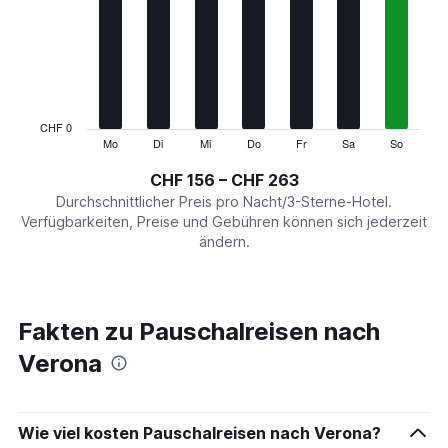
Range:
7
categories.
The
chart
has
1
CHF 0
Y
Mo
Di
Mi
Do
Fr
Sa
So
End
of
axis
interactive
CHF 156 – CHF 263
displaying
chart
values.
Durchschnittlicher Preis pro Nacht/3-Sterne-Hotel.
Range:
Verfügbarkeiten, Preise und Gebühren können sich jederzeit
0
ändern.
to
300.
Fakten zu Pauschalreisen nach
Verona
Wie viel kosten Pauschalreisen nach Verona?