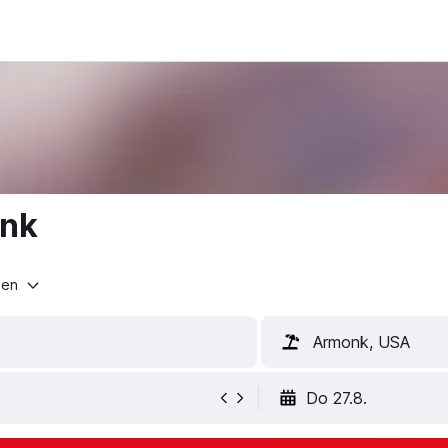
onk
ten
Armonk, USA
Do 27.8.