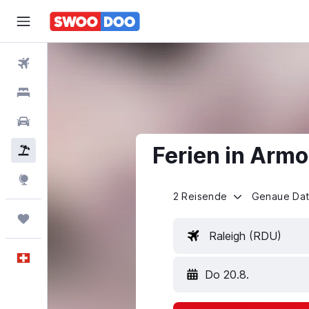
Flüge
Hotels
Mietwagen
Ferien in Arm
Pauschalreisen
FERIEN
Explore
2 Reisende
Genaue Da
Trips
Raleigh (RDU)
Deutsch
Do 20.8.