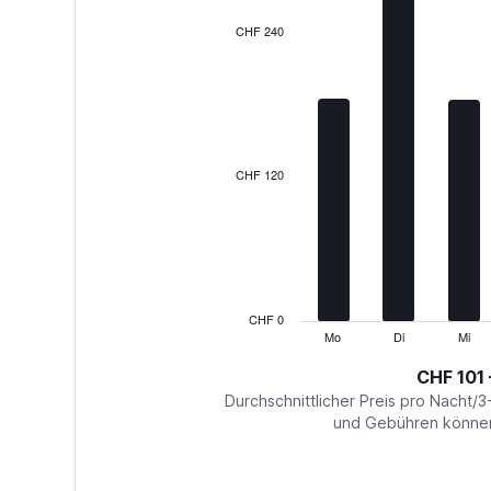
The
CHF 240
chart
has
1
X
axis
displaying
categories.
CHF 120
Range:
7
categories.
The
chart
has
1
CHF 0
Y
Mo
Di
Mi
End
of
axis
interactive
CHF 101
displaying
chart
values.
Durchschnittlicher Preis pro Nacht/3
Range:
und Gebühren können 
0
to
360.