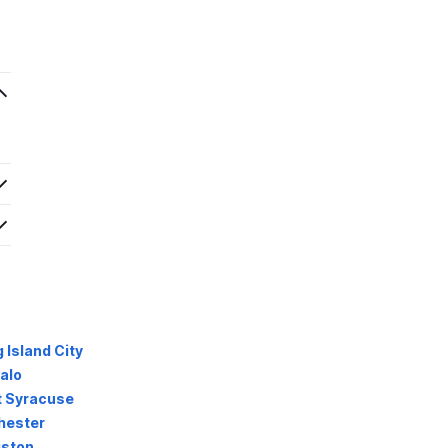
Island City
alo
t Syracuse
hester
gston