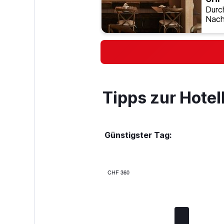
Durc
Nach
Tipps zur Hote
Günstigster Tag:
CHF 360
Bar
Chart
graphic.
chart
with
7
bars.