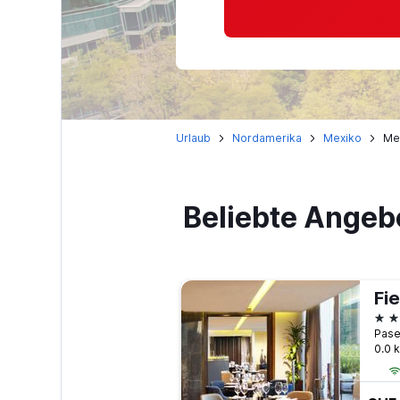
Urlaub
Nordamerika
Mexiko
Me
Beliebte Angeb
Fi
4 S
0.0 