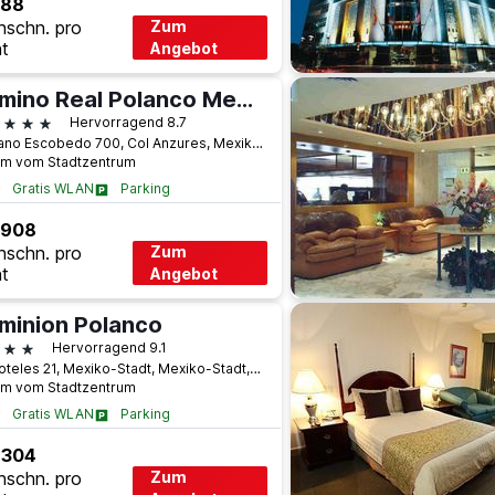
 88
hschn. pro
Zum
t
Angebot
Camino Real Polanco Mexico
terne
Hervorragend 8.7
Mariano Escobedo 700, Col Anzures, Mexiko-Stadt, Mexiko-Stadt, Mexiko
km vom Stadtzentrum
Gratis WLAN
Parking
 908
hschn. pro
Zum
t
Angebot
minion Polanco
terne
Hervorragend 9.1
Aristoteles 21, Mexiko-Stadt, Mexiko-Stadt, Mexiko
km vom Stadtzentrum
Gratis WLAN
Parking
 304
hschn. pro
Zum