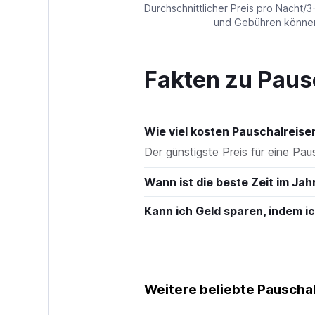
values.
Durchschnittlicher Preis pro Nacht/3
Range:
und Gebühren können 
0
to
450.
Fakten zu Paus
Wie viel kosten Pauschalreis
Der günstigste Preis für eine Pau
Wann ist die beste Zeit im Jah
Kann ich Geld sparen, indem 
Weitere beliebte Pauschal