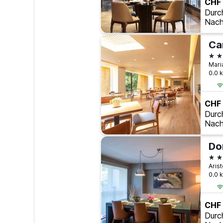
CHF
Durc
Nach
5 S
0.0 
CHF
Durc
Nach
Do
4 S
0.0 
CHF
Durc