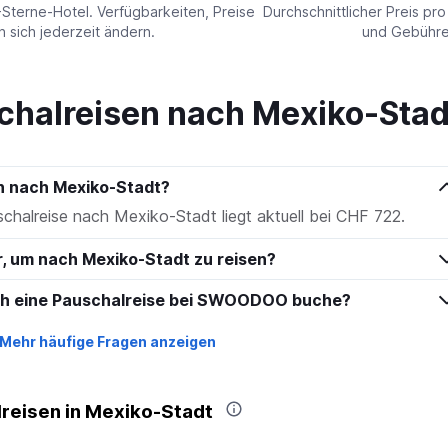
values.
-Sterne-Hotel. Verfügbarkeiten, Preise
Durchschnittlicher Preis pr
Range:
sich jederzeit ändern.
und Gebühren
0
to
240.
chalreisen nach Mexiko-Stad
en nach Mexiko-Stadt?
schalreise nach Mexiko-Stadt liegt aktuell bei CHF 722.
r, um nach Mexiko-Stadt zu reisen?
ich eine Pauschalreise bei SWOODOO buche?
Mehr häufige Fragen anzeigen
reisen in Mexiko-Stadt