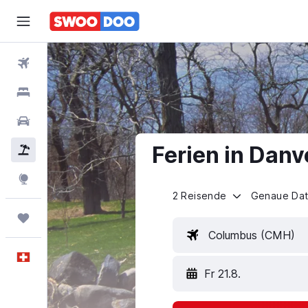
Flüge
Hotels
Mietwagen
Ferien in Danv
Pauschalreisen
FERIEN
Explore
2 Reisende
Genaue Da
Trips
Columbus (CMH)
Deutsch
Fr 21.8.