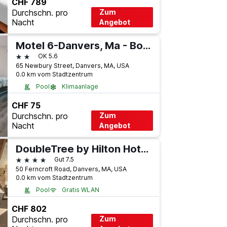
CHF 789
Durchschn. pro
Zum
Nacht
Angebot
Motel 6-Danvers, Ma - Boston North
2 Sterne
OK 5.6
65 Newbury Street, Danvers, MA, USA
0.0 km vom Stadtzentrum
Pool
Klimaanlage
CHF 75
Durchschn. pro
Zum
Nacht
Angebot
DoubleTree by Hilton Hotel Boston North Shore
4 Sterne
Gut 7.5
50 Ferncroft Road, Danvers, MA, USA
0.0 km vom Stadtzentrum
Pool
Gratis WLAN
CHF 802
Durchschn. pro
Zum