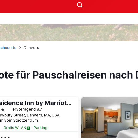
chusetts
Danvers
ote für Pauschalreisen nach
Residence Inn by Marriott Boston North Shore/Danvers
terne
Hervorragend 8.7
ewbury Street, Danvers, MA, USA
km vom Stadtzentrum
Gratis WLAN
Parking