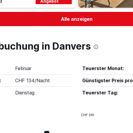
t
Angebot
Alle anzeigen
lbuchung in Danvers
Februar
Teuerster Monat:
:
CHF 134/Nacht
Günstigster Preis pro
Dienstag
Teuerster Tag:
CHF 240
Bar
Chart
graphic.
chart
with