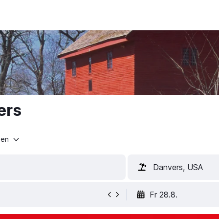
ers
ten
Danvers, USA
Fr 28.8.