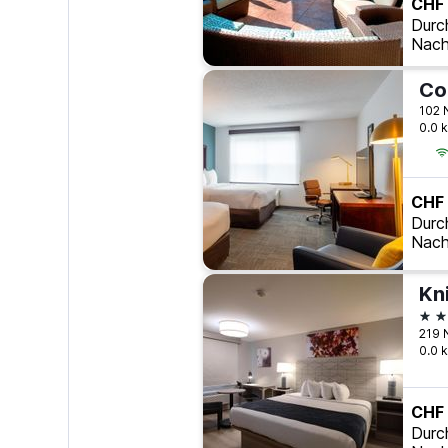
CHF
Durc
Nach
102 
0.0 
CHF
Durc
Nach
2 S
219 
0.0 
CHF
Durc