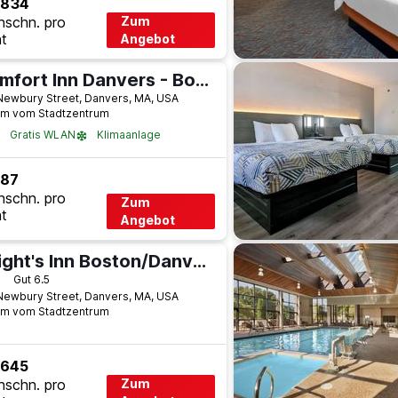
 834
hschn. pro
Zum
t
Angebot
Comfort Inn Danvers - Boston North Shore
Newbury Street, Danvers, MA, USA
km vom Stadtzentrum
Gratis WLAN
Klimaanlage
 87
hschn. pro
Zum
t
Angebot
Knight's Inn Boston/Danvers
terne
Gut 6.5
Newbury Street, Danvers, MA, USA
km vom Stadtzentrum
 645
hschn. pro
Zum