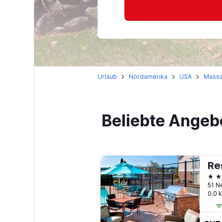
Urlaub
Nordamerika
USA
Massa
Beliebte Angeb
3 S
51 N
0.0 