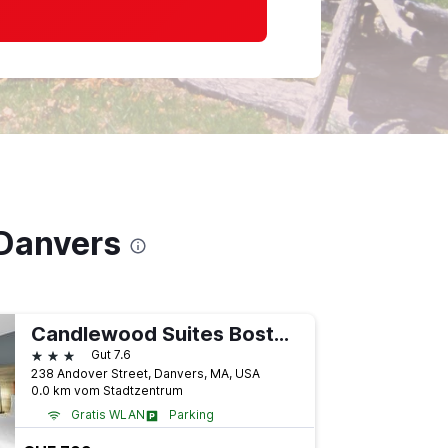
 Danvers
Candlewood Suites Boston North Shore - Danvers By IHG
3 Sterne
Gut 7.6
238 Andover Street, Danvers, MA, USA
0.0 km vom Stadtzentrum
Gratis WLAN
Parking