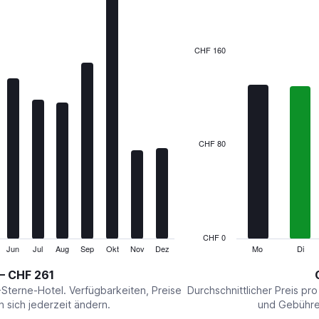
7
bars.
The
CHF 160
chart
has
1
X
axis
displaying
categories.
CHF 80
Range:
7
categories.
The
chart
has
1
CHF 0
Y
Jun
Jul
Aug
Sep
Okt
Nov
Dez
Mo
Di
End
of
axis
interactive
– CHF 261
displaying
chart
values.
-Sterne-Hotel. Verfügbarkeiten, Preise
Durchschnittlicher Preis pr
Range:
sich jederzeit ändern.
und Gebühren
0