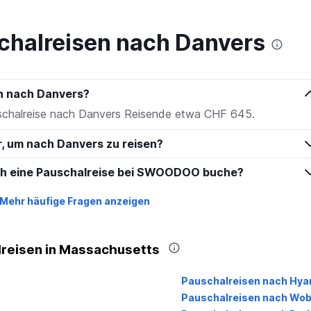
to
240.
chalreisen nach Danvers
en nach Danvers?
uschalreise nach Danvers Reisende etwa CHF 645.
r, um nach Danvers zu reisen?
ich eine Pauschalreise bei SWOODOO buche?
Mehr häufige Fragen anzeigen
lreisen in Massachusetts
Pauschalreisen nach Hya
Pauschalreisen nach Wo