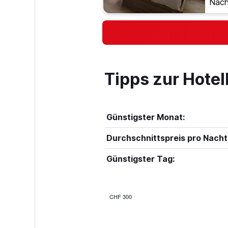
Nach
Tipps zur Hote
Günstigster Monat:
Durchschnittspreis pro Nacht
Günstigster Tag:
CHF 300
Bar
Chart
graphic.
chart
with