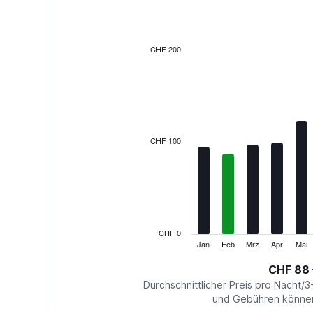
12
bars.
The
CHF 200
chart
has
1
X
axis
displaying
categories.
CHF 100
Range:
12
categories.
The
chart
has
1
CHF 0
Y
Jan
Feb
Mrz
Apr
Mai
End
of
axis
interactive
CHF 88 
displaying
chart
values.
Durchschnittlicher Preis pro Nacht/3
Range:
und Gebühren können 
0