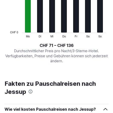
Range:
7
categories.
The
chart
has
1
CHF 0
Y
Mo
Di
Mi
Do
Fr
Sa
So
End
of
axis
interactive
CHF 71 – CHF 136
displaying
chart
values.
Durchschnittlicher Preis pro Nacht/3-Sterne-Hotel.
Range:
Verfügbarkeiten, Preise und Gebühren können sich jederzeit
0
ändern.
to
150.
Fakten zu Pauschalreisen nach
Jessup
Wie viel kosten Pauschalreisen nach Jessup?