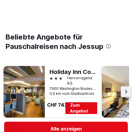
Beliebte Angebote für
Pauschalreisen nach Jessup
Holiday Inn Columbia East-Jessup By IHG
3 Sterne
Hervorragend
8.5
7900 Washington Boulevard, Jessup, MD, USA
0.0 km vom Stadtzentrum
CHF 743
Zum
Angebot
Alle anzeigen