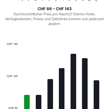
of
axis
interactive
CHF 66 – CHF 143
displaying
chart
values.
Durchschnittlicher Preis pro Nacht/3-Sterne-Hotel.
Range:
Verfügbarkeiten, Preise und Gebühren können sich jederzeit
0
ändern.
to
150.
CHF 150
Bar
Chart
graphic.
chart
with
7
bars.
The
CHF 100
chart
has
1
X
axis
displaying
categories.
CHF 50