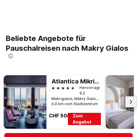
Beliebte Angebote für
Pauschalreisen nach Makry Gialos
Atlantica Mikri Poli Crete
5 Sterne
Hervorragend
9.2
Makrigialos, Makry Gialos, Griechenland
0.0 km vom Stadtzentrum
CHF 508
Zum
Angebot