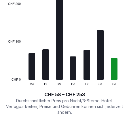
The
CHF 200
chart
has
1
X
axis
displaying
categories.
CHF 100
Range:
7
categories.
The
chart
has
1
CHF 0
Y
Mo
Di
Mi
Do
Fr
Sa
So
End
of
axis
interactive
CHF 58 – CHF 253
displaying
chart
values.
Durchschnittlicher Preis pro Nacht/3-Sterne-Hotel.
Range:
Verfügbarkeiten, Preise und Gebühren können sich jederzeit
0
ändern.
to
300.