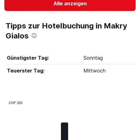
Alle anzeigen
Tipps zur Hotelbuchung in Makry
Gialos
Günstigster Tag:
Sonntag
Teuerster Tag:
Mittwoch
CHF 300
Bar
Chart
graphic.
chart
with
7
bars.